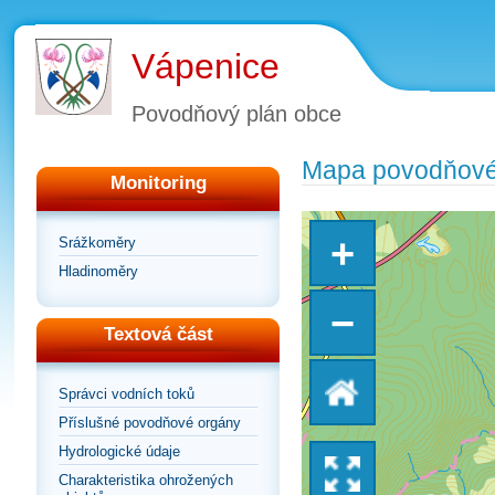
Vápenice
Povodňový plán obce
Mapa povodňové
Monitoring
+
Srážkoměry
Hladinoměry
−
Textová část
Vrátit
Správci vodních toků
Příslušné povodňové orgány
se
Hydrologické údaje
Přepnout
Charakteristika ohrožených