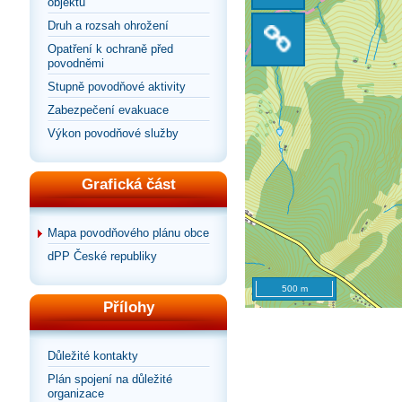
objektů
na
Druh a rozsah ohrožení
zobrazení
Sdílet
výchozí
Opatření k ochraně před
povodněmi
na
odkaz
Stupně povodňové aktivity
pohled
Zabezpečení evakuace
celou
na
Výkon povodňové služby
stránku
mapu
Grafická část
Mapa povodňového plánu obce
dPP České republiky
500 m
Přílohy
Důležité kontakty
Plán spojení na důležité
organizace