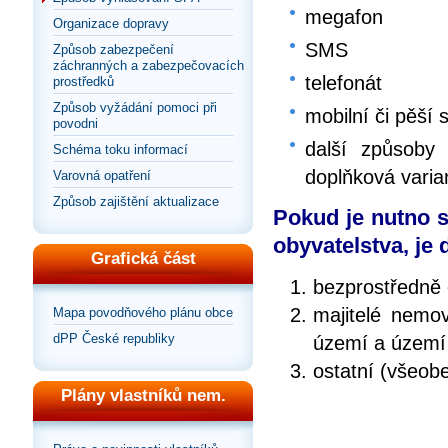
megafon
Organizace dopravy
SMS
Způsob zabezpečení
záchranných a zabezpečovacích
telefonát
prostředků
Způsob vyžádání pomoci při
mobilní či pěší 
povodni
další způsoby 
Schéma toku informací
doplňková varia
Varovná opatření
Způsob zajištění aktualizace
Pokud je nutno s
obyvatelstva, je
Grafická část
bezprostředně 
majitelé nemov
Mapa povodňového plánu obce
dPP České republiky
území a území
ostatní (všeob
Plány vlastníků nem.