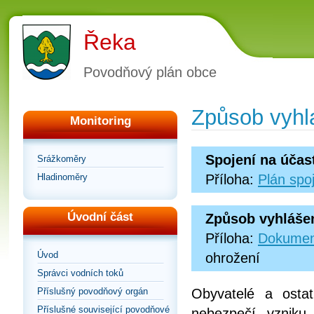
Řeka
Povodňový plán obce
Způsob vyhl
Monitoring
Spojení na účas
Srážkoměry
Hladinoměry
Příloha:
Plán spo
Úvodní část
Způsob vyhláše
Příloha:
Dokumen
Úvod
ohrožení
Správci vodních toků
Příslušný povodňový orgán
Obyvatelé a osta
Příslušné související povodňové
nebezpečí vzniku