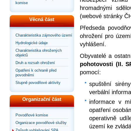
komise
hromadnými sdělov
(webové stránky ČHM
Věcná část
Předseda povodňov
ohrožení pro územ
Charakteristika zájmového území
Hydrologické údaje
vyhlášení.
Charakteristika ohrožených
Obyvatelé a ostatn
objektů
Druh a rozsah ohrožení
pohotovosti (II. S
Opatření k ochraně před
pomocí:
povodněmi
Stupně povodňové aktivity
spuštění sirén
verbální inform
Organizační část
informace v mí
opatření osobá
Povodňové komise
operativně ud
Organizace povodňové služby
území ke zvlád
Způsob vyhlašování SPA