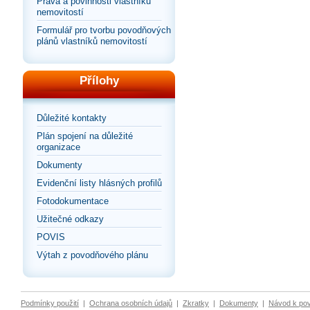
Práva a povinnosti vlastníků
nemovitostí
Formulář pro tvorbu povodňových
plánů vlastníků nemovitostí
Přílohy
Důležité kontakty
Plán spojení na důležité
organizace
Dokumenty
Evidenční listy hlásných profilů
Fotodokumentace
Užitečné odkazy
POVIS
Výtah z povodňového plánu
Podmínky použití
|
Ochrana osobních údajů
|
Zkratky
|
Dokumenty
|
Návod k po