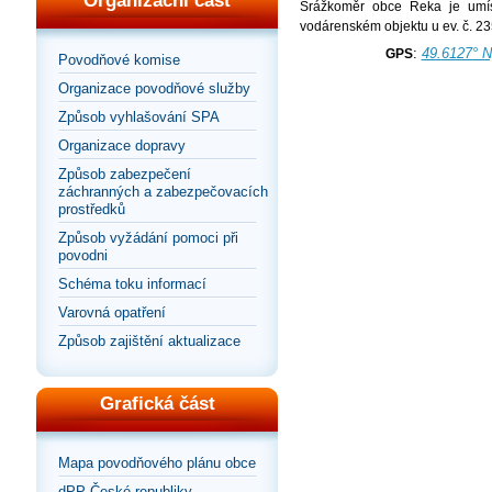
Organizační část
Srážkoměr obce Řeka je umíst
vodárenském objektu u ev. č. 23
:
49.6127° N
GPS
Povodňové komise
Organizace povodňové služby
Způsob vyhlašování SPA
Organizace dopravy
Způsob zabezpečení
záchranných a zabezpečovacích
prostředků
Způsob vyžádání pomoci při
povodni
Schéma toku informací
Varovná opatření
Způsob zajištění aktualizace
Grafická část
Mapa povodňového plánu obce
dPP České republiky