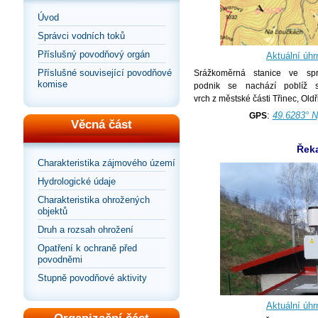
Úvod
Správci vodních toků
Příslušný povodňový orgán
Aktuální úhr
Příslušné související povodňové
Srážkoměrná stanice ve spr
komise
podnik se nachází poblíž s
vrch z městské části Třinec, Oldř
:
49.6283° N
GPS
Věcná část
Řek
Charakteristika zájmového území
Hydrologické údaje
Charakteristika ohrožených
objektů
Druh a rozsah ohrožení
Opatření k ochraně před
povodněmi
Stupně povodňové aktivity
Aktuální úhr