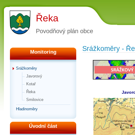
Řeka
Povodňový plán obce
Srážkoměry - Ř
Monitoring
Srážkoměry
Javorový
Kotař
Řeka
Javor
Smilovice
Hladinoměry
Úvodní část