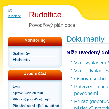
Rudoltice
Povodňový plán obce
Dokumenty
Monitoring
Níže uvedený dok
Srážkoměry
Hladinoměry
Vzor vyhlášení
Vzor odvolání 
Úvodní část
Osnova souhrnn
Potvrzení o úča
Úvod
povodněmi
Správci vodních toků
Příslušný povodňový orgán
Příkaz (doporuč
Příslušné související povodňové
následků povod