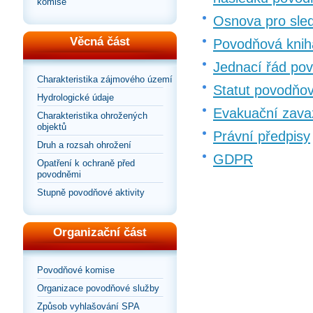
komise
Osnova pro sled
Věcná část
Povodňová kniha
Jednací řád po
Charakteristika zájmového území
Statut povodňov
Hydrologické údaje
Evakuační zava
Charakteristika ohrožených
objektů
Právní předpisy
Druh a rozsah ohrožení
GDPR
Opatření k ochraně před
povodněmi
Stupně povodňové aktivity
Organizační část
Povodňové komise
Organizace povodňové služby
Způsob vyhlašování SPA