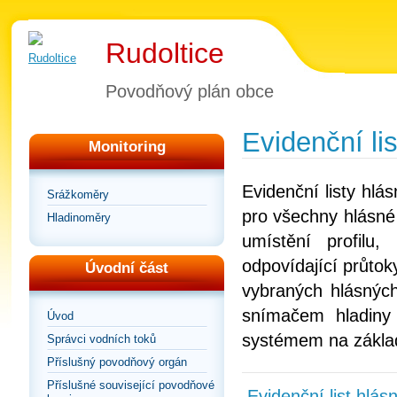
Rudoltice
Povodňový plán obce
Evidenční lis
Monitoring
Evidenční listy hl
Srážkoměry
pro všechny hlásné 
Hladinoměry
umístění profilu
odpovídající průtoky
Úvodní část
vybraných hlásných
snímačem hladiny
Úvod
systémem na zákla
Správci vodních toků
Příslušný povodňový orgán
Příslušné související povodňové
Evidenční list hlás