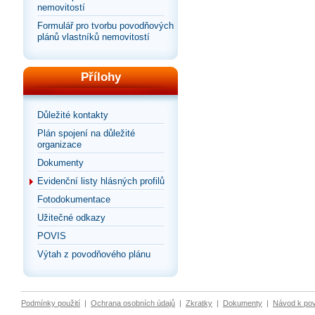
nemovitostí
Formulář pro tvorbu povodňových
plánů vlastníků nemovitostí
Přílohy
Důležité kontakty
Plán spojení na důležité
organizace
Dokumenty
Evidenční listy hlásných profilů
Fotodokumentace
Užitečné odkazy
POVIS
Výtah z povodňového plánu
Podmínky použití
|
Ochrana osobních údajů
|
Zkratky
|
Dokumenty
|
Návod k po