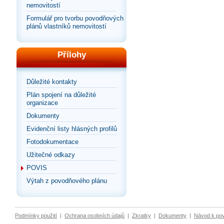
nemovitostí
Formulář pro tvorbu povodňových
plánů vlastníků nemovitostí
Přílohy
Důležité kontakty
Plán spojení na důležité
organizace
Dokumenty
Evidenční listy hlásných profilů
Fotodokumentace
Užitečné odkazy
POVIS
Výtah z povodňového plánu
Podmínky použití
|
Ochrana osobních údajů
|
Zkratky
|
Dokumenty
|
Návod k po