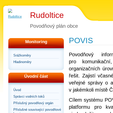
Rudoltice
Povodňový plán obce
POVIS
Monitoring
Povodňový info
Srážkoměry
pro komunikační
Hladinoměry
organizačních úrov
řešit. Zajistí vča
Úvodní část
veřejné správy o a
v jakémkoli místě Č
Úvod
Správci vodních toků
Cílem systému POVI
Příslušný povodňový orgán
platformu pro kv
Příslušné související povodňové