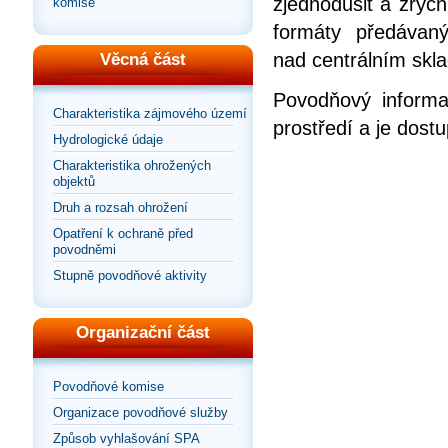
zjednodušit a zrych
komise
formáty předávan
nad centrálním skla
Věcná část
Povodňový informa
Charakteristika zájmového území
prostředí a je dos
Hydrologické údaje
Charakteristika ohrožených
objektů
Druh a rozsah ohrožení
Opatření k ochraně před
povodněmi
Stupně povodňové aktivity
Organizační část
Povodňové komise
Organizace povodňové služby
Způsob vyhlašování SPA