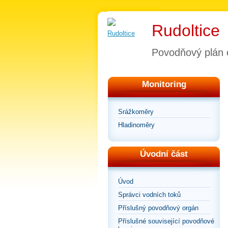
Rudoltice
Povodňový plán 
Monitoring
Srážkoměry
Hladinoměry
Úvodní část
Úvod
Správci vodních toků
Příslušný povodňový orgán
Příslušné související povodňové