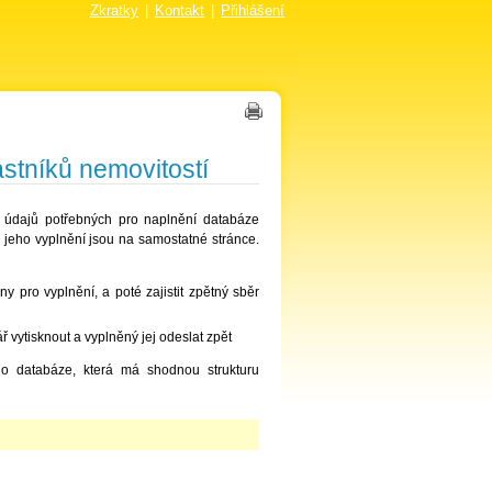
Zkratky
|
Kontakt
|
Přihlášení
stníků nemovitostí
í údajů potřebných pro naplnění databáze
 jeho vyplnění jsou na samostatné stránce.
y pro vyplnění, a poté zajistit zpětný sběr
ář vytisknout a vyplněný jej odeslat zpět
do databáze, která má shodnou strukturu