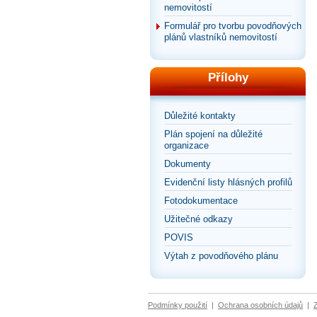
nemovitostí
Formulář pro tvorbu povodňových
plánů vlastníků nemovitostí
Přílohy
Důležité kontakty
Plán spojení na důležité
organizace
Dokumenty
Evidenční listy hlásných profilů
Fotodokumentace
Užitečné odkazy
POVIS
Výtah z povodňového plánu
Podmínky použití
|
Ochrana osobních údajů
|