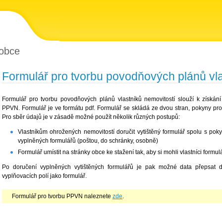
obce
Formulář pro tvorbu povodňových plánů vla
Formulář pro tvorbu povodňových plánů vlastníků nemovitostí slouží k získán
PPVN. Formulář je ve formátu pdf. Formulář se skládá ze dvou stran, pokyny pro
Pro sběr údajů je v zásadě možné použít několik různých postupů:
Vlastníkům ohrožených nemovitostí doručit vytištěný formulář spolu s pokyn
vyplněných formulářů (poštou, do schránky, osobně)
Formulář umístit na stránky obce ke stažení tak, aby si mohli vlastníci formul
Po doručení vyplněných vytištěných formulářů je pak možné data přepsat 
vyplňovacích polí jako formulář.
Formulář pro tvorbu PPVN naleznete
zde
.