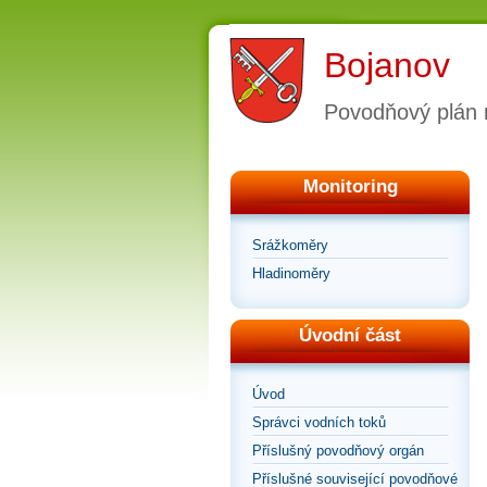
Bojanov
Povodňový plán
Monitoring
Srážkoměry
Hladinoměry
Úvodní část
Úvod
Správci vodních toků
Příslušný povodňový orgán
Příslušné související povodňové