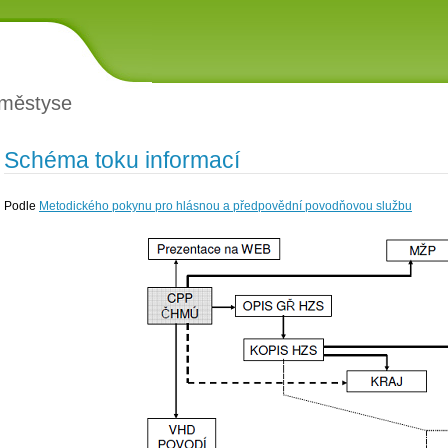
 městyse
Schéma toku informací
Podle
Metodického pokynu pro hlásnou a předpovědní povodňovou službu