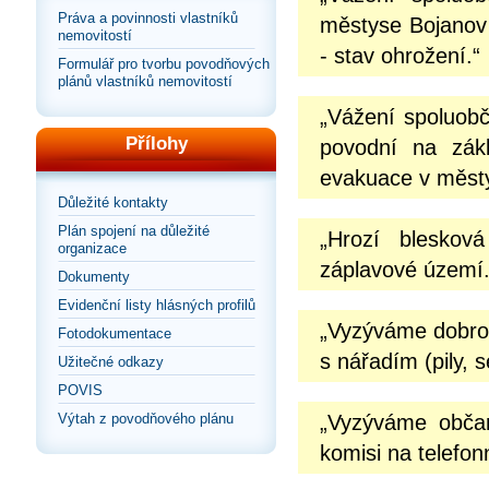
Práva a povinnosti vlastníků
městyse Bojanov 
nemovitostí
- stav ohrožení.“
Formulář pro tvorbu povodňových
plánů vlastníků nemovitostí
„Vážení spoluobč
Přílohy
povodní na zák
evakuace v městys
Důležité kontakty
Plán spojení na důležité
„Hrozí bleskov
organizace
záplavové území.
Dokumenty
Evidenční listy hlásných profilů
„Vyzýváme dobrov
Fotodokumentace
s nářadím (pily, 
Užitečné odkazy
POVIS
Výtah z povodňového plánu
„Vyzýváme občan
komisi na telefon