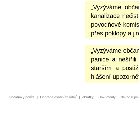
„Vyzýváme občan
kanalizace nečist
povodňové komisi
přes poklopy a ji
„Vyzýváme občany
panice a nešíři
starším a posti
hlášení upozornět
Podmínky použití
|
Ochrana osobních údajů
|
Zkratky
|
Dokumenty
|
Návod k po