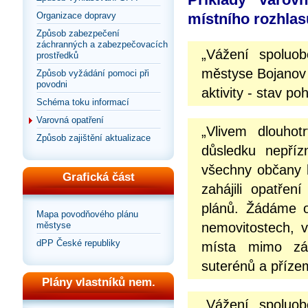
Organizace dopravy
místního rozhlas
Způsob zabezpečení
záchranných a zabezpečovacích
„Vážení spoluo
prostředků
městyse Bojanov 
Způsob vyžádání pomoci při
povodni
aktivity - stav po
Schéma toku informací
Varovná opatření
„Vlivem dlouhot
Způsob zajištění aktualizace
důsledku nepříz
všechny občany b
Grafická část
zahájili opatře
plánů. Žádáme o
Mapa povodňového plánu
městyse
nemovitostech, v
dPP České republiky
místa mimo záp
suterénů a přízem
Plány vlastníků nem.
„Vážení spoluo