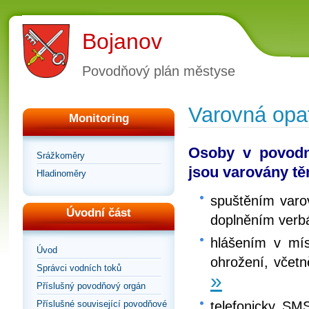
Bojanov
Povodňový plán městyse
Varovná opa
Monitoring
Osoby v povodn
Srážkoměry
jsou varovány tě
Hladinoměry
spuštěním varo
Úvodní část
doplněním verbá
hlášením v mí
Úvod
ohrožení, včetn
Správci vodních toků
»
Příslušný povodňový orgán
telefonicky, SM
Příslušné související povodňové