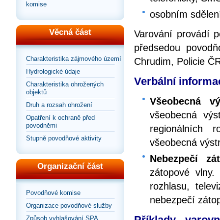
komise
osobním sdělen
Věcná část
Varování provádí 
předsedou povodň
Charakteristika zájmového území
Chrudim, Policie ČR
Hydrologické údaje
Verbální informac
Charakteristika ohrožených
objektů
Všeobecná vý
Druh a rozsah ohrožení
všeobecná výst
Opatření k ochraně před
povodněmi
regionálních 
Stupně povodňové aktivity
všeobecná výst
Nebezpečí zá
Organizační část
zátopové vlny.
rozhlasu, telev
Povodňové komise
nebezpečí zátop
Organizace povodňové služby
Příklady varov
Způsob vyhlašování SPA