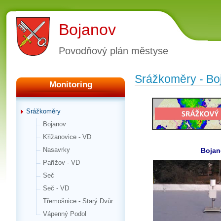
Bojanov
Povodňový plán městyse
Srážkoměry - Bo
Monitoring
Srážkoměry
Bojanov
Křižanovice - VD
Nasavrky
Bojan
Pařížov - VD
Seč
Seč - VD
Třemošnice - Starý Dvůr
Vápenný Podol