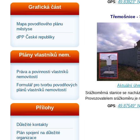
:
49.83823° N
GPS
Grafická část
Třemošnice - 
Mapa povodňového plánu
městyse
dPP České republiky
Plány vlastníků nem.
Práva a povinnosti vlastníků
nemovitostí
Formulář pro tvorbu povodňových
Aktuální úhr
plánů vlastníků nemovitostí
Srážkoměrná stanice se nachází 
Provozovatelem srážkoměru je 
:
49.87549° N
GPS
Přílohy
Důležité kontakty
Plán spojení na důležité
organizace