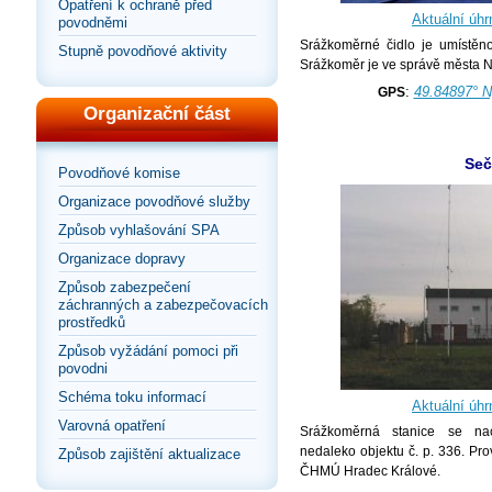
Opatření k ochraně před
Aktuální úhr
povodněmi
Srážkoměrné čidlo je umístěn
Stupně povodňové aktivity
Srážkoměr je ve správě města N
:
49.84897° N
GPS
Organizační část
Seč
Povodňové komise
Organizace povodňové služby
Způsob vyhlašování SPA
Organizace dopravy
Způsob zabezpečení
záchranných a zabezpečovacích
prostředků
Způsob vyžádání pomoci při
povodni
Schéma toku informací
Aktuální úhr
Varovná opatření
Srážkoměrná stanice se na
nedaleko objektu č. p. 336. Pr
Způsob zajištění aktualizace
ČHMÚ Hradec Králové.