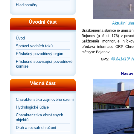
Hladinoměry
Úvodní část
Aktuální úhr
Srážkoměrná stanice je umístěn
Bojanov (p. č. st. 176) v povo
Úvod
Srážkoměr monitoruje hlídko
Správci vodních toků
předává informace ORP Chrud
městyse Bojanov.
Příslušný povodňový orgán
:
49.841413° N
GPS
Příslušné související povodňové
komise
Nasav
Věcná část
Charakteristika zájmového území
Hydrologické údaje
Charakteristika ohrožených
objektů
Druh a rozsah ohrožení