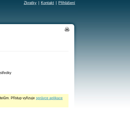
Zkratky
|
Kontakt
|
Přihlášení
středky
lům. Přístup vyřizuje
správce aplikace