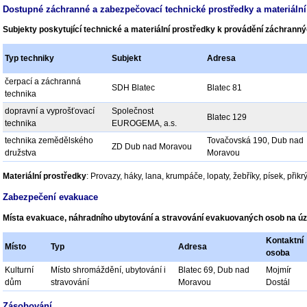
Dostupné záchranné a zabezpečovací technické prostředky a materiální
Subjekty poskytující technické a materiální prostředky k provádění záchrann
Typ techniky
Subjekt
Adresa
čerpací a záchranná
SDH Blatec
Blatec 81
technika
dopravní a vyprošťovací
Společnost
Blatec 129
technika
EUROGEMA, a.s.
technika zemědělského
Tovačovská 190, Dub nad
ZD Dub nad Moravou
družstva
Moravou
Materiální prostředky
: Provazy, háky, lana, krumpáče, lopaty, žebříky, písek, přikr
Zabezpečení evakuace
Místa evakuace, náhradního ubytování a stravování evakuovaných osob na ú
Kontaktní
Místo
Typ
Adresa
osoba
Kulturní
Místo shromáždění, ubytování i
Blatec 69, Dub nad
Mojmír
dům
stravování
Moravou
Dostál
Zásobování