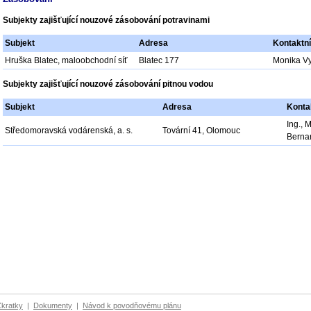
Subjekty zajišťující nouzové zásobování potravinami
Subjekt
Adresa
Kontaktn
Hruška Blatec, maloobchodní síť
Blatec 177
Monika Vy
Subjekty zajišťující nouzové zásobování pitnou vodou
Subjekt
Adresa
Konta
Ing., 
Středomoravská vodárenská, a. s.
Tovární 41, Olomouc
Berna
Zkratky
|
Dokumenty
|
Návod k povodňovému plánu