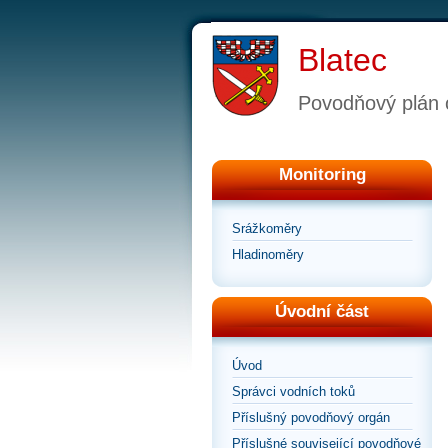
Blatec
Povodňový plán 
Monitoring
Srážkoměry
Hladinoměry
Úvodní část
Úvod
Správci vodních toků
Příslušný povodňový orgán
Příslušné související povodňové