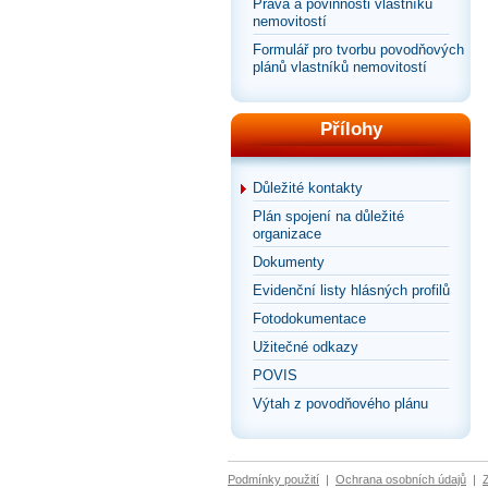
Práva a povinnosti vlastníků
nemovitostí
Formulář pro tvorbu povodňových
plánů vlastníků nemovitostí
Přílohy
Důležité kontakty
Plán spojení na důležité
organizace
Dokumenty
Evidenční listy hlásných profilů
Fotodokumentace
Užitečné odkazy
POVIS
Výtah z povodňového plánu
Podmínky použití
|
Ochrana osobních údajů
|