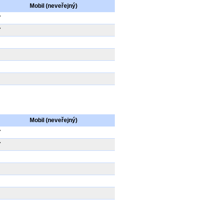
Mobil (neveřejný)
7
7
Mobil (neveřejný)
7
7