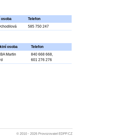
í osoba
Telefon
chodilová
585 750 247
ktní osoba
Telefon
MBA Martin
840 668 668,
rd
601 276 276
© 2010 - 2026 Provozovatel EDPP.CZ