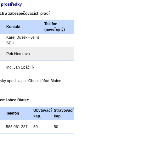
 prostředky
ých a zabezpečovacích prací
Telefon
Kontakt
(neveřejný)
Karel Dušek - velitel
SDH
Petr Nemrava
Ing. Jan Spáčilík
ývky apod. zajistí Obecní úřad Blatec.
zemí obce Blatec
Ubytovací
Stravovací
Telefon
kap.
kap.
585 961 287
50
50