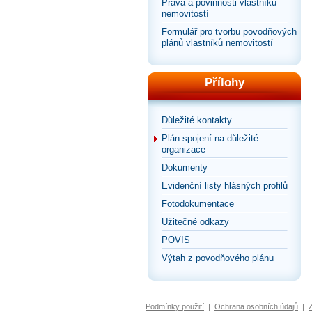
Práva a povinnosti vlastníků
nemovitostí
Formulář pro tvorbu povodňových
plánů vlastníků nemovitostí
Přílohy
Důležité kontakty
Plán spojení na důležité
organizace
Dokumenty
Evidenční listy hlásných profilů
Fotodokumentace
Užitečné odkazy
POVIS
Výtah z povodňového plánu
Podmínky použití
|
Ochrana osobních údajů
|