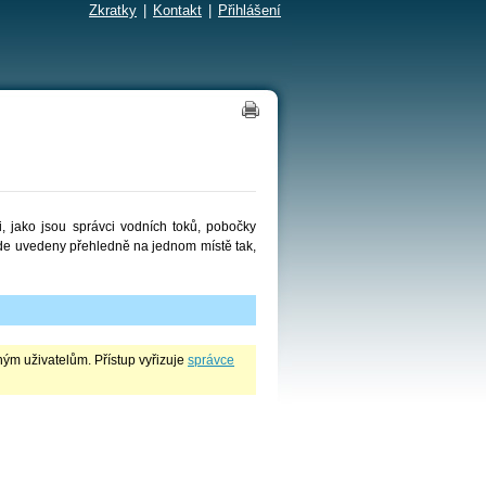
Zkratky
|
Kontakt
|
Přihlášení
 jako jsou správci vodních toků, pobočky
zde uvedeny přehledně na jednom místě tak,
ým uživatelům. Přístup vyřizuje
správce