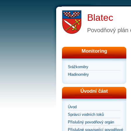
Blatec
Povodňový plán 
Monitoring
Srážkoměry
Hladinoměry
Úvodní část
Úvod
Správci vodních toků
Příslušný povodňový orgán
Příslušné související povodňové