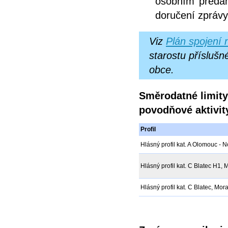
osobním předán
doručení zprávy
Viz
Plán spojení 
starostu příslušn
obce.
Směrodatné limity
povodňové aktivit
Profil
Hlásný profil kat. A Olomouc -
Hlásný profil kat. C Blatec H1,
Hlásný profil kat. C Blatec, Mor