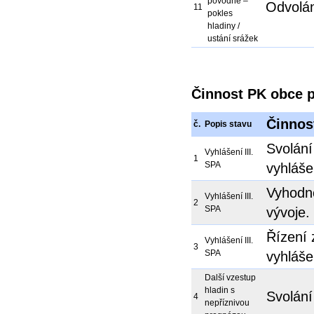
povodně –
Odvolán
11
pokles
hladiny /
ustání srážek
Činnost PK obce př
Činnos
č.
Popis stavu
Svolán
Vyhlášení III.
1
SPA
vyhláše
Vyhodno
Vyhlášení III.
2
SPA
vývoje.
Řízení 
Vyhlášení III.
3
SPA
vyhláše
Další vzestup
hladin s
Svolání
4
nepříznivou