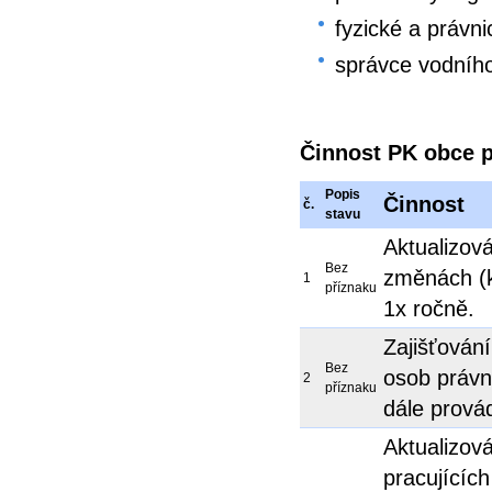
fyzické a právn
správce vodního
Činnost PK obce 
Popis
Činnost
č.
stavu
Aktualizov
Bez
změnách (k
1
příznaku
1x ročně.
Zajišťován
Bez
osob právn
2
příznaku
dále provád
Aktualizová
pracujícíc