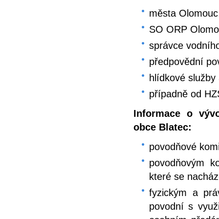
města Olomouc,
SO ORP Olomo
správce vodníh
předpovědní po
hlídkové služby 
případně od HZ
Informace o výv
obce Blatec:
povodňové kom
povodňovým ko
které se nacház
fyzickým a pr
povodní s využ