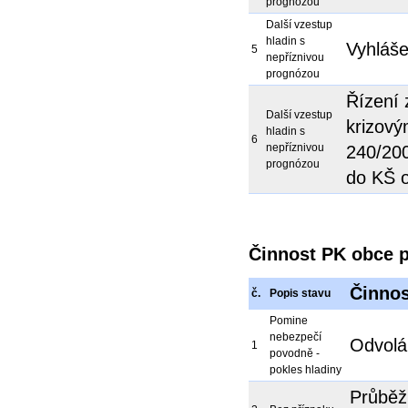
prognózou
Další vzestup
hladin s
Vyhláše
5
nepříznivou
prognózou
Řízení 
Další vzestup
krizový
hladin s
6
nepříznivou
240/200
prognózou
do KŠ 
Činnost PK obce 
Činnos
č.
Popis stavu
Pomine
nebezpečí
Odvolán
1
povodně -
pokles hladiny
Průběž