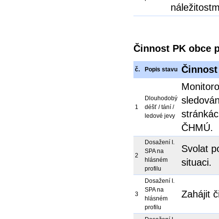
náležitostm
Činnost PK obce p
Činnost
č.
Popis stavu
Monitoro
Dlouhodobý
sledován
1
déšť / tání /
stránkác
ledové jevy
ČHMÚ.
Dosažení I.
Svolat p
SPA na
2
hlásném
situaci.
profilu
Dosažení I.
SPA na
Zahájit 
3
hlásném
profilu