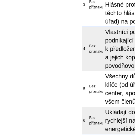
Bez
Hlásné prof
3
příznaku
těchto hlá
úřad) na p
Vlastníci 
podnikající
Bez
k předlože
4
příznaku
a jejich ko
povodňovo
Všechny dů
klíče (od ú
Bez
5
příznaku
center, ap
všem člen
Ukládají do
Bez
rychlejší 
6
příznaku
energetick