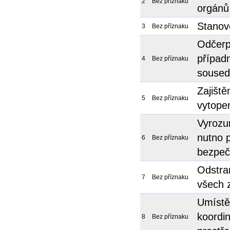
2
Bez příznaku
orgánů
Stanov
3
Bez příznaku
Odčerp
případ
4
Bez příznaku
soused
Zajiště
5
Bez příznaku
vytope
Vyrozu
nutno p
6
Bez příznaku
bezpeč
Odstra
7
Bez příznaku
všech 
Umístě
koordi
8
Bez příznaku