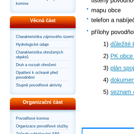
tištěný povodňo
komise
mapu obce
telefon a nabíje
Věcná část
přílohy povodňo
Charakteristika zájmového území
1)
důležité 
Hydrologické údaje
Charakteristika ohrožených
2)
PK obce
objektů
Druh a rozsah ohrožení
3)
plán spo
Opatření k ochraně před
povodněmi
4)
dokumen
Stupně povodňové aktivity
5)
seznam 
Organizační část
Povodňové komise
Organizace povodňové služby
Způsob vyhlašování SPA