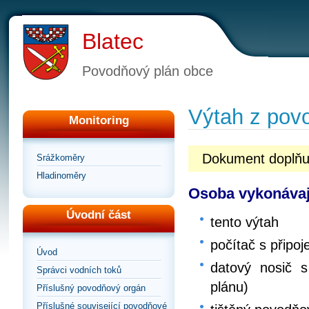
Blatec
Povodňový plán obce
Výtah z pov
Monitoring
Dokument doplňuj
Srážkoměry
Hladinoměry
Osoba vykonávaj
Úvodní část
tento výtah
počítač s připoj
Úvod
datový nosič s
Správci vodních toků
plánu)
Příslušný povodňový orgán
Příslušné související povodňové