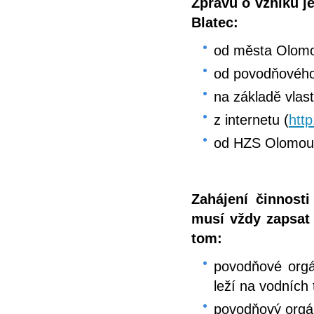
Zprávu o vzniku 
Blatec:
od města Olomo
od povodňovéh
na základě vlas
z internetu (
htt
od HZS Olomouc
Zahájení činnost
musí vždy zapsat
tom:
povodňové org
leží na vodních
povodňový org