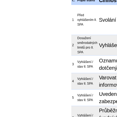
Činnos
č.
Popis stavu
Před
Svolán
1
vyhlášením II.
SPA
Dosažení
směrodatných
Vyhláše
2
limitů pro II.
SPA
Oznamu
Vyhlášení /
3
stav II. SPA
dotčený
Varovat
Vyhlášení /
4
stav II. SPA
informov
Uvedení
Vyhlášení /
5
stav II. SPA
zabezp
Průběžn
Vyhlášení /