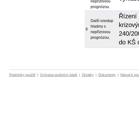
nepříznivou
prognózou.
Řízení 
Další vzestup
krizov
hladiny s
6
nepříznivou
240/20
prognózou.
do KŠ 
Podmínky použití
|
Ochrana osobních údajů
|
Zkratky
|
Dokumenty
|
Návod k po