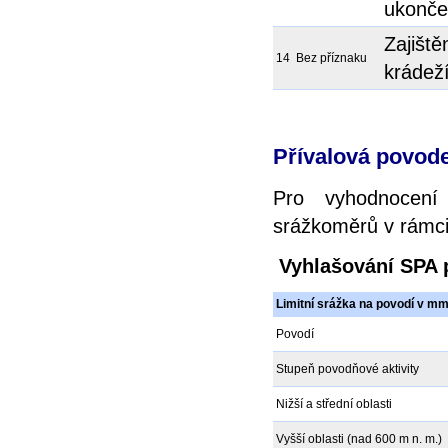
ukonče
Zajiště
14
Bez příznaku
krádež
Přívalová povod
Pro vyhodnocení
srážkoměrů v rámci 
Vyhlašování SPA 
Limitní srážka na povodí v m
Povodí
Stupeň povodňové aktivity
Nižší a střední oblasti
Vyšší oblasti (nad 600 m n. m.)