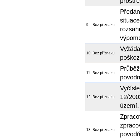
prostř
Předán
situace
9
Bez příznaku
rozsah
výpom
Vyžádat
10
Bez příznaku
poškoz
Průběž
11
Bez příznaku
povodn
Vyčísle
12/200
12
Bez příznaku
území.
Zpraco
zpraco
13
Bez příznaku
povodň