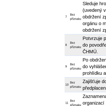
Sleduje hr
(uvedený v
Bez
obdržení z
7
příznaku
orgánu o mo
obdržení 
Potvrzuje p
Bez
do povodňo
8
příznaku
ČHMÚ.
Po obdržení
Bez
do vyhláše
9
příznaku
prohlídku a
Zajišťuje do
Bez
10
příznaku
předplacen
Zaznamená
Bez
organizací
11
příznaku