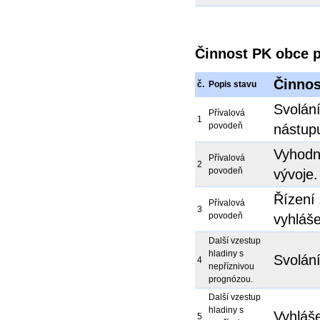
Činnost PK obce p
Činnos
č.
Popis stavu
Svolán
Přívalová
1
povodeň
nástup
Vyhodn
Přívalová
2
povodeň
vývoje.
Řízení 
Přívalová
3
povodeň
vyhláše
Další vzestup
hladiny s
Svolání
4
nepříznivou
prognózou.
Další vzestup
hladiny s
Vyhláš
5