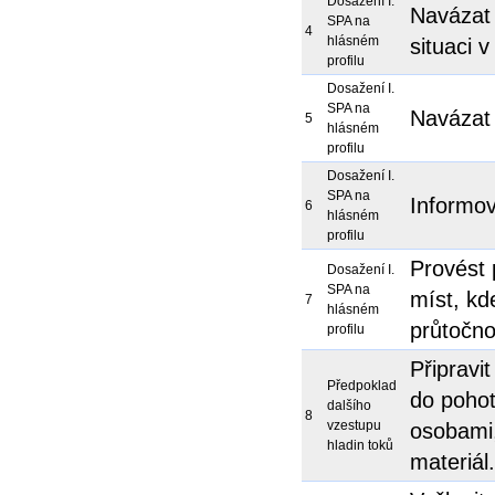
Dosažení I.
Navázat 
SPA na
4
hlásném
situaci 
profilu
Dosažení I.
SPA na
Navázat 
5
hlásném
profilu
Dosažení I.
SPA na
Informov
6
hlásném
profilu
Provést 
Dosažení I.
SPA na
míst, kd
7
hlásném
průtočnos
profilu
Připravi
Předpoklad
do pohot
dalšího
8
vzestupu
osobami,
hladin toků
materiál.