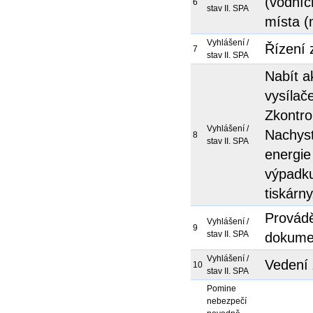
(vodních
6
stav II. SPA
místa (
Vyhlášení /
Řízení 
7
stav II. SPA
Nabít a
vysílač
Zkontro
Vyhlášení /
Nachyst
8
stav II. SPA
energie
výpadku
tiskárn
Provádě
Vyhlášení /
9
stav II. SPA
dokume
Vyhlášení /
Vedení
10
stav II. SPA
Pomine
nebezpečí