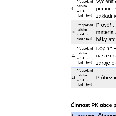
Vyčlenit
Předpoklad
dalšího
pomůcek 
9
vzestupu
základní
hladin toků
Prověřit
Předpoklad
dalšího
materiál
10
vzestupu
háky atd
hladin toků
Doplnit 
Předpoklad
dalšího
nasazena
11
vzestupu
zdroje el
hladin toků
Předpoklad
dalšího
Průběžně
12
vzestupu
hladin toků
Činnost PK obce p