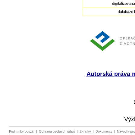
digitalizovan
databáze
Autorská práva m
Výz
Podmínky použití
|
Ochrana osobních údajů
|
Zkratky
|
Dokumenty
|
Návod k po