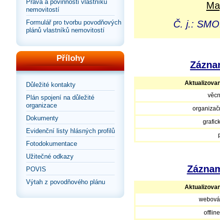
Práva a povinnosti vlastníků
Ma
nemovitostí
Formulář pro tvorbu povodňových
Č. j.: SM
plánů vlastníků nemovitostí
Přílohy
Záznam
Aktualizova
Důležité kontakty
věcn
Plán spojení na důležité
organizace
organizačn
Dokumenty
grafic
Evidenční listy hlásných profilů
Fotodokumentace
Užitečné odkazy
Záznam
POVIS
Výtah z povodňového plánu
Aktualizova
webová
offlin