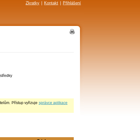
Zkratky
|
Kontakt
|
Přihlášení
středky
lům. Přístup vyřizuje
správce aplikace