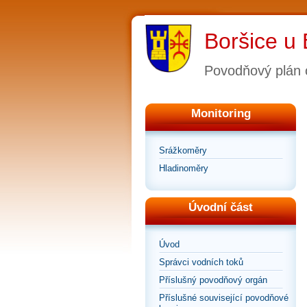
Boršice u 
Povodňový plán 
Monitoring
Srážkoměry
Hladinoměry
Úvodní část
Úvod
Správci vodních toků
Příslušný povodňový orgán
Příslušné související povodňové