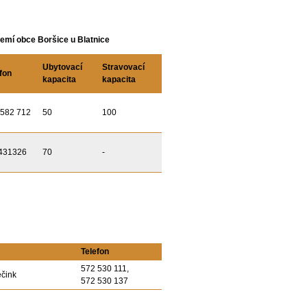
emí obce Boršice u Blatnice
Ubytovací
Stravovací
fon
kapacita
kapacita
 582 712
50
100
431326
70
-
Telefon
572 530 111,
ečink
572 530 137