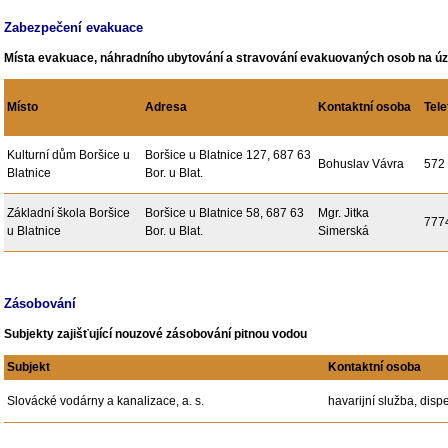
Zabezpečení evakuace
Místa evakuace, náhradního ubytování a stravování evakuovaných osob na úz
Místo
Adresa
Kontaktní osoba
Tele
Kulturní dům Boršice u
Boršice u Blatnice 127, 687 63
Bohuslav Vávra
572
Blatnice
Bor. u Blat.
Základní škola Boršice
Boršice u Blatnice 58, 687 63
Mgr. Jitka
777
u Blatnice
Bor. u Blat.
Simerská
Zásobování
Subjekty zajišťující nouzové zásobování pitnou vodou
Subjekt
Kontaktní osoba
Slovácké vodárny a kanalizace, a. s.
havarijní služba, disp