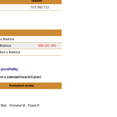
Telefon
572 582 712
u Blatnice
Blatnice
606 161 480
šice u Blatnice
 prostředky
ých a zabezpečovacích prací
Kontaktní osoba
 Blat.
Pomykal M., Trojek R.