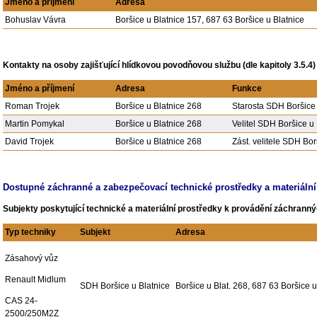
Jméno a příjmení
Adresa
Bohuslav Vávra
Boršice u Blatnice 157, 687 63 Boršice u Blatnice
Kontakty na osoby zajišťující hlídkovou povodňovou službu (dle kapitoly 3.5.4)
Jméno a příjmení
Adresa
Funkce
Roman Trojek
Boršice u Blatnice 268
Starosta SDH Boršice 
Martin Pomykal
Boršice u Blatnice 268
Velitel SDH Boršice u 
David Trojek
Boršice u Blatnice 268
Zást. velitele SDH Bor
Dostupné záchranné a zabezpečovací technické prostředky a materiální
Subjekty poskytující technické a materiální prostředky k provádění záchrann
Typ techniky
Subjekt
Adresa
Zásahový vůz
Renault Midlum
SDH Boršice u Blatnice
Boršice u Blat. 268, 687 63 Boršice u
CAS 24-
2500/250M2Z