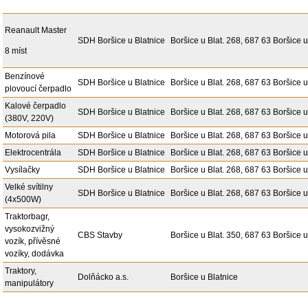
Reanault Master
SDH Boršice u Blatnice
Boršice u Blat. 268, 687 63 Boršice u
8 míst
Benzínové
SDH Boršice u Blatnice
Boršice u Blat. 268, 687 63 Boršice u
plovoucí čerpadlo
Kalové čerpadlo
SDH Boršice u Blatnice
Boršice u Blat. 268, 687 63 Boršice u
(380V, 220V)
Motorová pila
SDH Boršice u Blatnice
Boršice u Blat. 268, 687 63 Boršice u
Elektrocentrála
SDH Boršice u Blatnice
Boršice u Blat. 268, 687 63 Boršice u
Vysílačky
SDH Boršice u Blatnice
Boršice u Blat. 268, 687 63 Boršice u
Velké svítilny
SDH Boršice u Blatnice
Boršice u Blat. 268, 687 63 Boršice u
(4x500W)
Traktorbagr,
vysokozvižný
CBS Stavby
Boršice u Blat. 350, 687 63 Boršice u
vozík, přívěsné
vozíky, dodávka
Traktory,
Dolňácko a.s.
Boršice u Blatnice
manipulátory