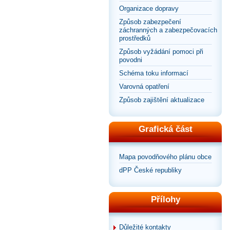
Organizace dopravy
Způsob zabezpečení
záchranných a zabezpečovacích
prostředků
Způsob vyžádání pomoci při
povodni
Schéma toku informací
Varovná opatření
Způsob zajištění aktualizace
Grafická část
Mapa povodňového plánu obce
dPP České republiky
Přílohy
Důležité kontakty