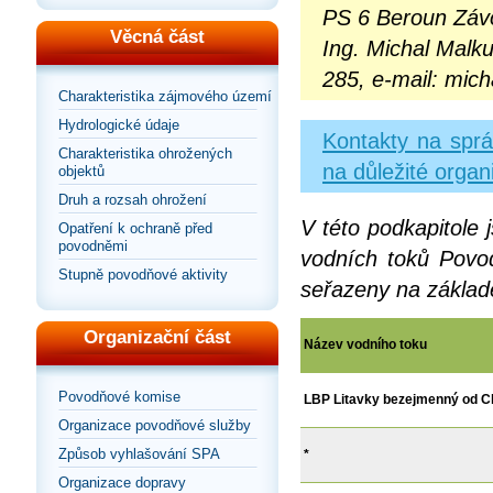
PS 6 Beroun Záv
Věcná část
Ing. Michal Malku
285, e-mail: mic
Charakteristika zájmového území
Hydrologické údaje
Kontakty na sprá
Charakteristika ohrožených
na důležité organ
objektů
Druh a rozsah ohrožení
V této podkapitole
Opatření k ochraně před
povodněmi
vodních toků Povodí
Stupně povodňové aktivity
seřazeny na základ
Organizační část
Název vodního toku
Povodňové komise
LBP Litavky bezejmenný od Ch
Organizace povodňové služby
Způsob vyhlašování SPA
*
Organizace dopravy