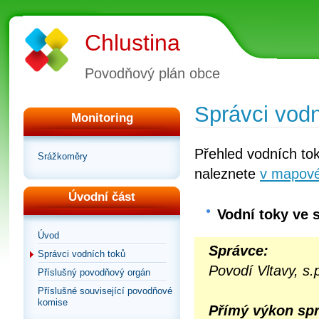
Chlustina
Povodňový plán obce
Správci vodn
Monitoring
Přehled vodních tok
Srážkoměry
naleznete
v mapové 
Úvodní část
Vodní toky ve s
Úvod
Správce:
Správci vodních toků
Povodí Vltavy, s
Příslušný povodňový orgán
Příslušné související povodňové
komise
Přímý výkon spr