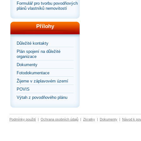
Formulář pro tvorbu povodňových
plánů vlastníků nemovitostí
Přílohy
Důležité kontakty
Plán spojení na důležité
organizace
Dokumenty
Fotodokumentace
Žijeme v záplavovém území
POVIS
Výtah z povodňového plánu
Podmínky použití
|
Ochrana osobních údajů
|
Zkratky
|
Dokumenty
|
Návod k po