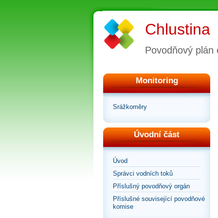
Chlustina
Povodňový plán 
Monitoring
Srážkoměry
Úvodní část
Úvod
Správci vodních toků
Příslušný povodňový orgán
Příslušné související povodňové
komise