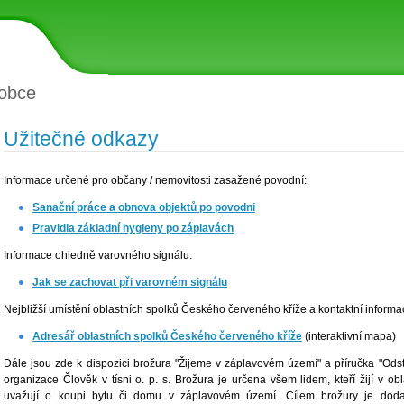
obce
Užitečné odkazy
Informace určené pro občany / nemovitosti zasažené povodní:
Sanační práce a obnova objektů po povodni
Pravidla základní hygieny po záplavách
Informace ohledně varovného signálu:
Jak se zachovat při varovném signálu
Nejbližší umístění oblastních spolků Českého červeného kříže a kontaktní informa
Adresář oblastních spolků Českého červeného kříže
(interaktivní mapa)
Dále jsou zde k dispozici brožura "Žijeme v záplavovém území" a příručka "Ods
organizace Člověk v tísni o. p. s. Brožura je určena všem lidem, kteří žijí v o
uvažují o koupi bytu či domu v záplavovém území. Cílem brožury je dod