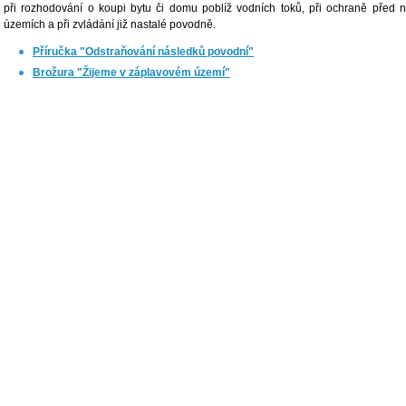
při rozhodování o koupi bytu či domu poblíž vodních toků, při ochraně před 
územích a při zvládání již nastalé povodně.
Příručka "Odstraňování následků povodní"
Brožura "Žijeme v záplavovém území"