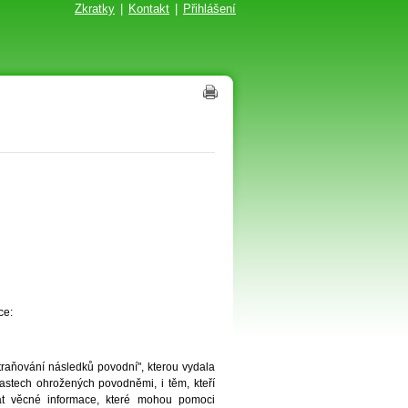
Zkratky
|
Kontakt
|
Přihlášení
ce:
traňování následků povodní", kterou vydala
blastech ohrožených povodněmi, i těm, kteří
at věcné informace, které mohou pomoci