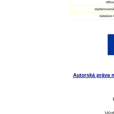
offlin
digitalizovan
databáze
Autorská práva m
Výz