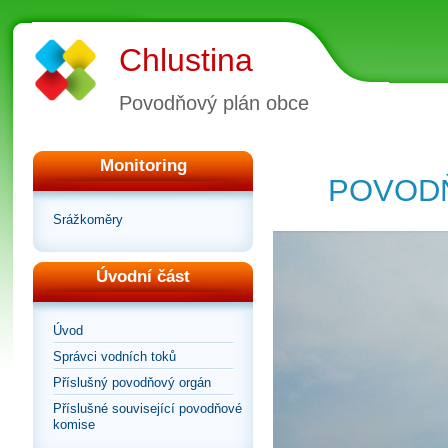
Chlustina
Povodňový plán obce
Monitoring
POVODŇ
Srážkoměry
Úvodní část
Úvod
Správci vodních toků
Příslušný povodňový orgán
Příslušné související povodňové
komise