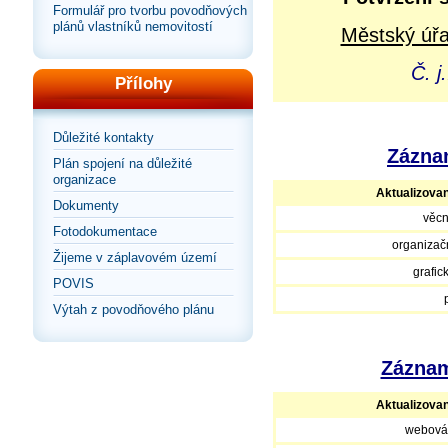
Formulář pro tvorbu povodňových
plánů vlastníků nemovitostí
Městský úřa
Č. 
Přílohy
Důležité kontakty
Záznam
Plán spojení na důležité
organizace
Aktualizova
Dokumenty
věcn
Fotodokumentace
organizačn
Žijeme v záplavovém území
grafic
POVIS
Výtah z povodňového plánu
Záznam
Aktualizova
webová