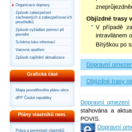
Organizace dopravy
zneprůjezdněn
Způsob zabezpečení
záchranných a zabezpečovacích
Objízdné trasy 
prostředků
V případě zat
Způsob vyžádání pomoci při
povodni
intravilánem
Schéma toku informací
Bítýškou po sil
Varovná opatření
Způsob zajištění aktualizace
Dopravní omezen
Grafická část
Objízdné trasy n
Mapa povodňového plánu obce
dPP České republiky
Dopravní omezení
stahována a aktual
Plány vlastníků nem.
POVIS.
Dopravní om
Práva a povinnosti vlastníků