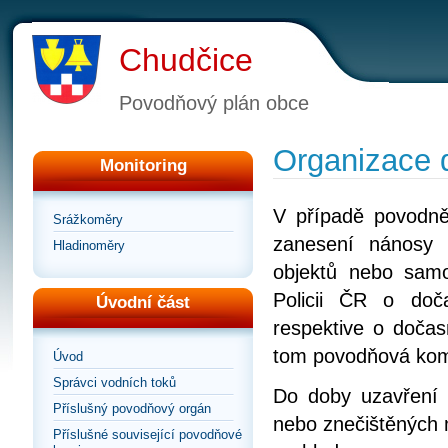
Chudčice
Povodňový plán obce
Organizace 
Monitoring
V případě povodně,
Srážkoměry
zanesení nánosy 
Hladinoměry
objektů nebo samo
Policii ČR o doč
Úvodní část
respektive o doča
tom povodňová kom
Úvod
Správci vodních toků
Do doby uzavření 
Příslušný povodňový orgán
nebo znečištěných m
Příslušné související povodňové