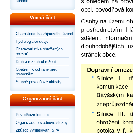
s ohledem na prová
komise
obci, povodňová ko
Věcná část
Osoby na území obc
prostřednictvím h
Charakteristika zájmového území
sdělení, informační
Hydrologické údaje
dlouhodobějších u
Charakteristika ohrožených
stránek obce.
objektů
Druh a rozsah ohrožení
Dopravní omeze
Opatření k ochraně před
povodněmi
Silnice II. 
Stupně povodňové aktivity
komunikace 
Bítýšským ka
Organizační část
zneprůjezdně
Silnice III.
Povodňové komise
ohrožení kom
Organizace povodňové služby
potoka v ř. 
Způsob vyhlašování SPA