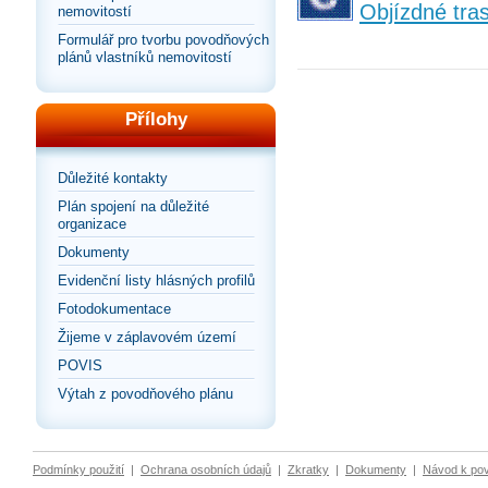
Objízdné tra
nemovitostí
Formulář pro tvorbu povodňových
plánů vlastníků nemovitostí
Přílohy
Důležité kontakty
Plán spojení na důležité
organizace
Dokumenty
Evidenční listy hlásných profilů
Fotodokumentace
Žijeme v záplavovém území
POVIS
Výtah z povodňového plánu
Podmínky použití
|
Ochrana osobních údajů
|
Zkratky
|
Dokumenty
|
Návod k po