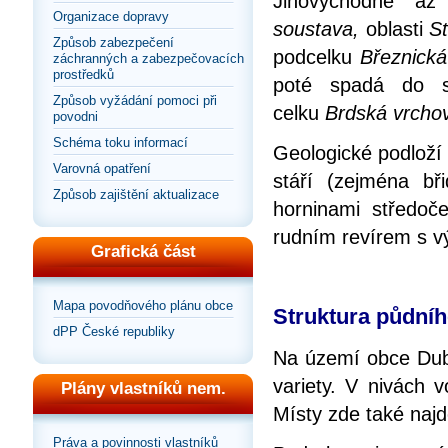
Jihovýchodně až
Organizace dopravy
soustava,
oblasti
S
Způsob zabezpečení
podcelku
Březnická
záchranných a zabezpečovacích
prostředků
poté spadá do su
Způsob vyžádání pomoci při
celku
Brdská vrcho
povodni
Schéma toku informací
Geologické podloží
Varovná opatření
stáří (zejména bř
Způsob zajištění aktualizace
horninami středoč
rudním revírem s 
Grafická část
Mapa povodňového plánu obce
Struktura půdní
dPP České republiky
Na území obce Dub
variety. V nivách 
Plány vlastníků nem.
Místy zde také naj
Práva a povinnosti vlastníků