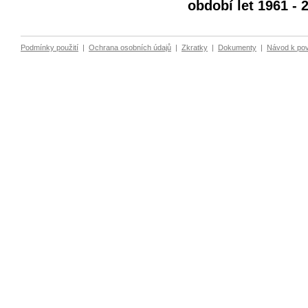
období let 1961 - 
Podmínky použití
|
Ochrana osobních údajů
|
Zkratky
|
Dokumenty
|
Návod k po