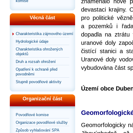
znamenalo nové pra
komise
devastaci krajiny.
pro politické věz
Věcná část
a pozemků i řada 
dopadla na ztrátu
Charakteristika zájmového území
Hydrologické údaje
uranové doly započ
Charakteristika ohrožených
čistící stanici a 
objektů
Uranové doly vodov
Druh a rozsah ohrožení
vybudována část sp
Opatření k ochraně před
povodněmi
Stupně povodňové aktivity
Území obce Dube
Organizační část
Geomorfologické 
Povodňové komise
Organizace povodňové služby
Geomorfologicky n
Způsob vyhlašování SPA