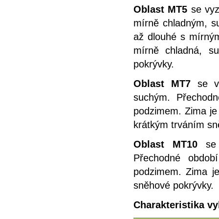
Oblast MT5
se vy
mírně chladným, s
až dlouhé s mírný
mírně chladná, s
pokrývky.
Oblast MT7
se v
suchým. Přechodn
podzimem. Zima je 
krátkým trváním sn
Oblast MT10
se
Přechodné obdob
podzimem. Zima je 
sněhové pokrývky.
Charakteristika v