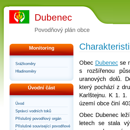
Dubenec
Povodňový plán obce
Charakteris
Monitoring
Obec
Dubenec
se 
Srážkoměry
s rozšířenou pů
Hladinoměry
uranových dolů. 
který pochází z dru
Úvodní část
Karlštejnu. K 1. 1
území obce činí 40
Úvod
Správci vodních toků
Obec Dubenec leží 
Příslušný povodňový orgán
letech se stala 
Příslušné související povodňové