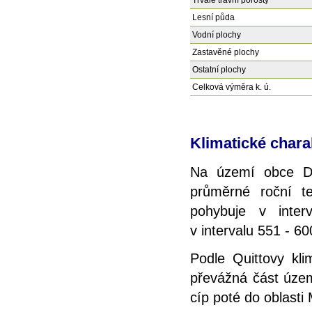
Trvalé travní porosty
Lesní půda
Vodní plochy
Zastavěné plochy
Ostatní plochy
Celková výměra k. ú.
Klimatické chara
Na území obce D
průměrné roční t
pohybuje v inte
v intervalu 551 - 6
Podle Quittovy kli
převážná část územ
cíp poté do oblasti