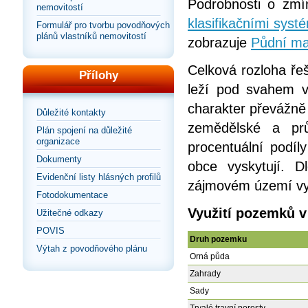
Podrobnosti o zm
nemovitostí
klasifikačními sys
Formulář pro tvorbu povodňových
plánů vlastníků nemovitostí
zobrazuje
Půdní ma
Celková rozloha ře
Přílohy
leží pod svahem v
charakter převážně
Důležité kontakty
zemědělské a prů
Plán spojení na důležité
organizace
procentuální podíl
Dokumenty
obce vyskytují. D
Evidenční listy hlásných profilů
zájmovém území vyu
Fotodokumentace
Využití pozemků v
Užitečné odkazy
POVIS
Druh pozemku
Výtah z povodňového plánu
Orná půda
Zahrady
Sady