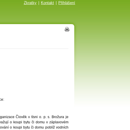
Zkratky
|
Kontakt
|
Přihlášení
ce:
anizace Člověk v tísni o. p. s. Brožura je
uvažují o koupi bytu či domu v záplavovém
ování o koupi bytu či domu poblíž vodních