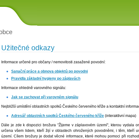
obce
Užitečné odkazy
Informace určené pro občany / nemovitosti zasažené povodní:
Sanační práce a obnova objektů po povodni
Pravidla základní hygieny po záplavách
Informace ohledně varovného signálu:
Jak se zachovat při varovném signálu
Nejbližší umístění oblastních spolků Českého červeného kříže a kontaktní informa
Adresář oblastních spolků Českého červeného kříže
(interaktivní mapa)
Dále je zde k dispozici brožura "Žijeme v záplavovém území", kterou vydala org
určena všem lidem, kteří žijí v oblastech ohrožených povodněmi, i těm, kteří 
území. Cílem brožury je dodat věcné informace, které mohou pomoci při rozhod