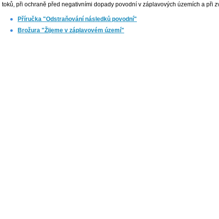
toků, při ochraně před negativními dopady povodní v záplavových územích a při zv
Příručka "Odstraňování následků povodní"
Brožura "Žijeme v záplavovém území"