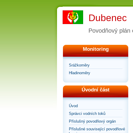
Dubenec
Povodňový plán 
Monitoring
Srážkoměry
Hladinoměry
Úvodní část
Úvod
Správci vodních toků
Příslušný povodňový orgán
Příslušné související povodňové