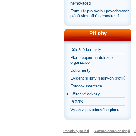
nemovitostí
Formulář pro tvorbu povodňových
plánů vlastníků nemovitostí
Přílohy
Důležité kontakty
Plán spojení na důležité
organizace
Dokumenty
Evidenční listy hlásných profilů
Fotodokumentace
Užitečné odkazy
POVIS
Výtah z povodňového plánu
Podmínky použití
|
Ochrana osobních údajů
|