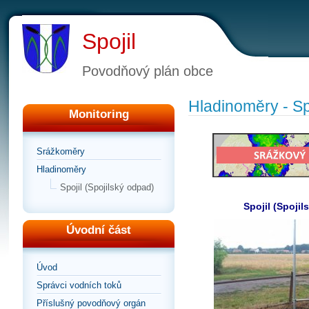
Spojil
Povodňový plán obce
Hladinoměry - Sp
Monitoring
Srážkoměry
Hladinoměry
Spojil (Spojilský odpad)
Spojil (Spoji
Úvodní část
Úvod
Správci vodních toků
Příslušný povodňový orgán