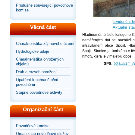
Příslušné související povodňové
komise
Evidenční lis
Věcná část
Aktuální sta
Hladinoměrné čidlo kategorie C
naměřených dat se nachází n
Charakteristika zájmového území
intravilánem obce Spojil. Hlá
Spojil. Stanice je úmístěna v tě
Hydrologické údaje
hmoty, která je v majetku obce.
Charakteristika ohrožených
:
50.03914° N
GPS
objektů
Druh a rozsah ohrožení
Opatření k ochraně před
povodněmi
Stupně povodňové aktivity
Organizační část
Povodňové komise
Organizace povodňové služby