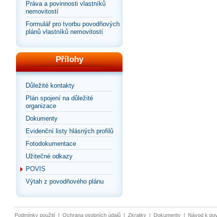
Práva a povinnosti vlastníků
nemovitostí
Formulář pro tvorbu povodňových
plánů vlastníků nemovitostí
Přílohy
Důležité kontakty
Plán spojení na důležité
organizace
Dokumenty
Evidenční listy hlásných profilů
Fotodokumentace
Užitečné odkazy
POVIS
Výtah z povodňového plánu
Podmínky použití
|
Ochrana osobních údajů
|
Zkratky
|
Dokumenty
|
Návod k po