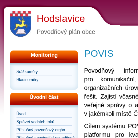
Hodslavice
Povodňový plán obce
POVIS
Monitoring
Povodňový info
Srážkoměry
pro komunikační
Hladinoměry
organizačních úrov
řešit. Zajistí vča
Úvodní část
veřejné správy o a
v jakémkoli místě Č
Úvod
Správci vodních toků
Cílem systému POVI
Příslušný povodňový orgán
platformu pro kv
Příslušné související povodňové