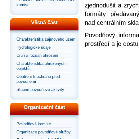
zjednodušit a zrych
komise
formáty předávan
nad centrálním skla
Věcná část
Povodňový informa
Charakteristika zájmového území
prostředí a je dos
Hydrologické údaje
Druh a rozsah ohrožení
Charakteristika ohrožených
objektů
Opatření k ochraně před
povodněmi
Stupně povodňové aktivity
Organizační část
Povodňová komise
Organizace povodňové služby