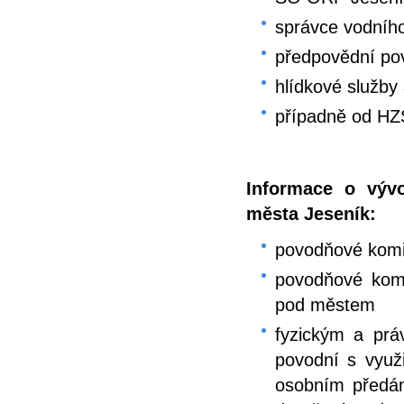
správce vodníh
předpovědní po
hlídkové služby 
případně od HZ
Informace o výv
města Jeseník:
povodňové komi
povodňové komi
pod městem
fyzickým a prá
povodní s využ
osobním předán