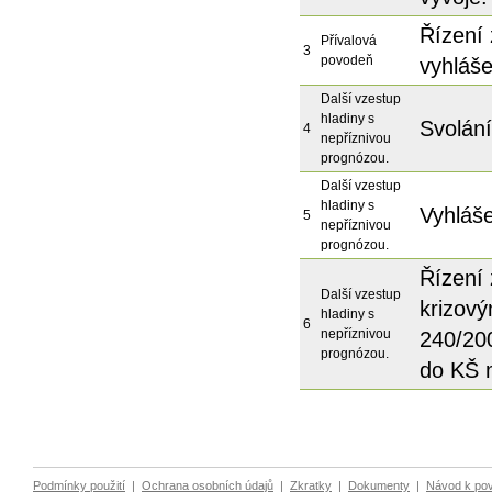
Řízení 
Přívalová
3
povodeň
vyhláše
Další vzestup
hladiny s
Svolání
4
nepříznivou
prognózou.
Další vzestup
hladiny s
Vyhláše
5
nepříznivou
prognózou.
Řízení 
Další vzestup
krizov
hladiny s
6
nepříznivou
240/20
prognózou.
do KŠ 
Podmínky použití
|
Ochrana osobních údajů
|
Zkratky
|
Dokumenty
|
Návod k po