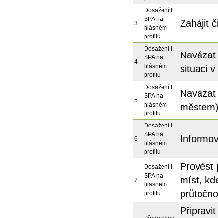
Dosažení I.
SPA na
Zahájit č
3
hlásném
profilu
Dosažení I.
Navázat 
SPA na
4
hlásném
situaci 
profilu
Dosažení I.
Navázat 
SPA na
5
hlásném
městem)
profilu
Dosažení I.
SPA na
Informov
6
hlásném
profilu
Provést 
Dosažení I.
SPA na
míst, kd
7
hlásném
průtočnos
profilu
Připravi