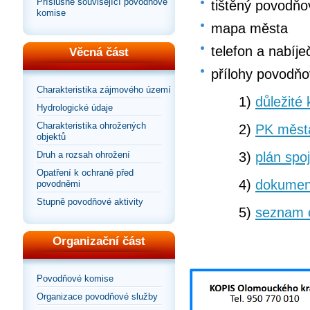
Příslušné související povodňové
tištěný povodňo
komise
mapa města
telefon a nabíje
Věcná část
přílohy povodňo
Charakteristika zájmového území
1)
důležité 
Hydrologické údaje
Charakteristika ohrožených
2)
PK měst
objektů
3)
plán spo
Druh a rozsah ohrožení
Opatření k ochraně před
4)
dokumen
povodněmi
Stupně povodňové aktivity
5)
seznam 
Organizační část
Povodňové komise
Organizace povodňové služby