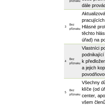
příznaku
dále provád
Aktualizová
pracujícíc
Bez
Hlásné prof
3
příznaku
těchto hlá
úřad) na p
Vlastníci 
podnikající
Bez
k předlože
4
příznaku
a jejich ko
povodňovo
Všechny dů
klíče (od ú
Bez
5
příznaku
center, ap
všem člen