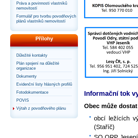
Práva a povinnosti vlastníků
nemovitostí
Formulář pro tvorbu povodňových
plánů vlastníků nemovitostí
Přílohy
Důležité kontakty
Plán spojení na důležité
organizace
Dokumenty
Evidenční listy hlásných profilů
Informační tok v
Fotodokumentace
POVIS
Obec může dostat 
Výtah z povodňového plánu
obcí ležících 
(Staříč)
SO ORP Jesení