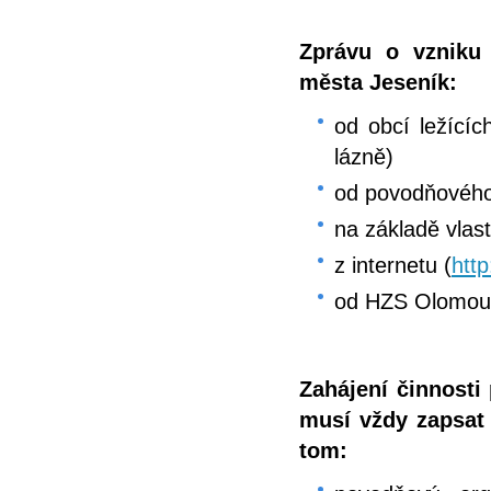
Zprávu o vzniku
města Jeseník:
od obcí ležící
lázně)
od povodňovéh
na základě vlas
z internetu (
htt
od HZS Olomouc
Zahájení činnost
musí vždy zapsat
tom: