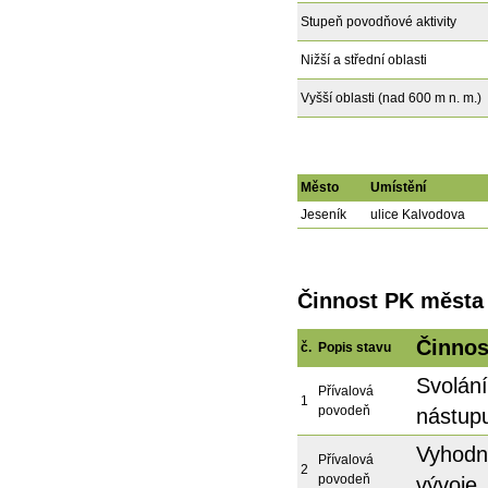
Stupeň povodňové aktivity
Nižší a střední oblasti
Vyšší oblasti (nad 600 m n. m.)
Město
Umístění
Jeseník
ulice Kalvodova
Činnost PK města 
Činnos
č.
Popis stavu
Svolán
Přívalová
1
povodeň
nástup
Vyhodn
Přívalová
2
povodeň
vývoje.