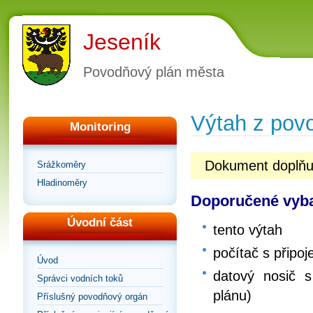
Jeseník
Povodňový plán města
Výtah z pov
Monitoring
Dokument doplňu
Srážkoměry
Hladinoměry
Doporučené vyba
Úvodní část
tento výtah
počítač s připoj
Úvod
datový nosič s
Správci vodních toků
plánu)
Příslušný povodňový orgán