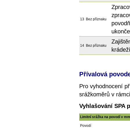
Zpraco
zpraco
13
Bez příznaku
povodň
ukonče
Zajiště
14
Bez příznaku
krádež
Přívalová povod
Pro vyhodnocení př
srážkoměrů v rámci 
Vyhlašování SPA 
Limitní srážka na povodí v m
Povodí