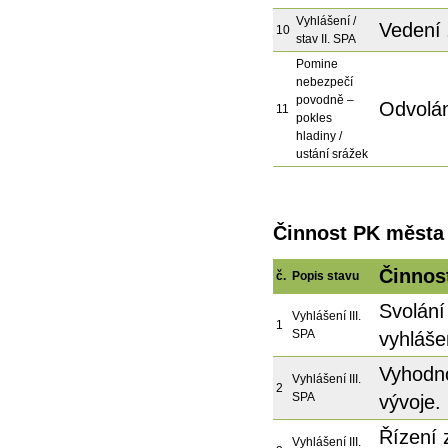
Vyhlášení /
Vedení
10
stav II. SPA
Pomine
nebezpečí
povodně –
Odvolán
11
pokles
hladiny /
ustání srážek
Činnost PK města p
Činnos
č.
Popis stavu
Svolán
Vyhlášení III.
1
SPA
vyhlášen
Vyhodno
Vyhlášení III.
2
SPA
vývoje.
Řízení 
Vyhlášení III.