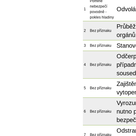
Pomine
nebezpečí
Odvolán
1
povodně -
pokles hladiny
Průběž
2
Bez příznaku
orgánů
Stanov
3
Bez příznaku
Odčerp
případ
4
Bez příznaku
soused
Zajiště
5
Bez příznaku
vytope
Vyrozu
nutno p
6
Bez příznaku
bezpeč
Odstra
7
Bez příznaku