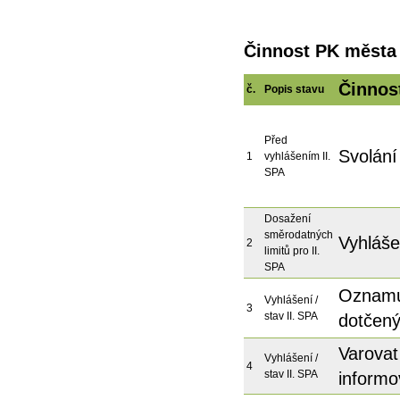
Činnost PK města 
Činnos
č.
Popis stavu
Před
Svolán
1
vyhlášením II.
SPA
Dosažení
směrodatných
Vyhláše
2
limitů pro II.
SPA
Oznamu
Vyhlášení /
3
stav II. SPA
dotčený
Varovat
Vyhlášení /
4
stav II. SPA
informov