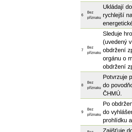
Ukládají do
Bez
rychlejší 
6
příznaku
energetick
Sleduje hr
(uvedený v
Bez
obdržení z
7
příznaku
orgánu o mo
obdržení 
Potvrzuje p
Bez
do povodňo
8
příznaku
ČHMÚ.
Po obdržení
Bez
do vyhláše
9
příznaku
prohlídku a
Zajišťuje do