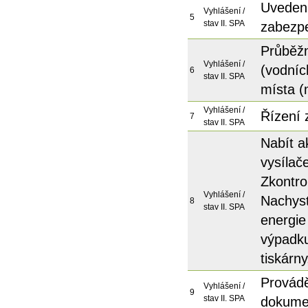
Uvedení
Vyhlášení /
5
stav II. SPA
zabezp
Průběžn
Vyhlášení /
(vodních
6
stav II. SPA
místa (
Vyhlášení /
Řízení 
7
stav II. SPA
Nabít a
vysílač
Zkontro
Vyhlášení /
Nachyst
8
stav II. SPA
energie
výpadku
tiskárn
Provádě
Vyhlášení /
9
stav II. SPA
dokume