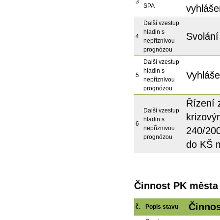
3
SPA
vyhláše
Další vzestup
hladin s
Svolání
4
nepříznivou
prognózou
Další vzestup
hladin s
Vyhláše
5
nepříznivou
prognózou
Řízení 
Další vzestup
krizový
hladin s
6
nepříznivou
240/200
prognózou
do KŠ 
Činnost PK města
Činnos
č.
Popis stavu