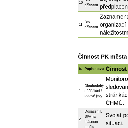
Bez
10
příznaku
předplacen
Zaznamená
Bez
organizací
11
příznaku
náležitostm
Činnost PK města 
Činnost
č.
Popis stavu
Monitoro
Dlouhodobý
sledován
1
déšť / tání /
stránkác
ledové jevy
ČHMÚ.
Dosažení I.
Svolat p
SPA na
2
hlásném
situaci.
profilu