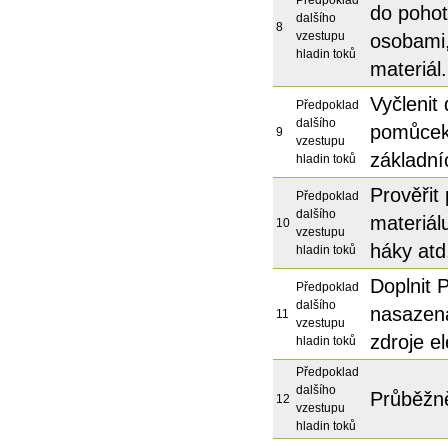
Předpoklad
do pohot
dalšího
8
vzestupu
osobami,
hladin toků
materiál.
Vyčlenit
Předpoklad
dalšího
pomůcek 
9
vzestupu
základní
hladin toků
Prověřit
Předpoklad
dalšího
materiál
10
vzestupu
háky atd.
hladin toků
Doplnit 
Předpoklad
dalšího
nasazena
11
vzestupu
zdroje el
hladin toků
Předpoklad
dalšího
Průběžně
12
vzestupu
hladin toků