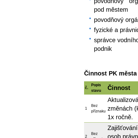
povodňový or
pod městem
povodňový org
fyzické a právn
správce vodního
podnik
Činnost PK města
Popis
Činnost
č.
stavu
Aktualizov
Bez
změnách (k
1
příznaku
1x ročně.
Zajišťován
Bez
osob právn
2