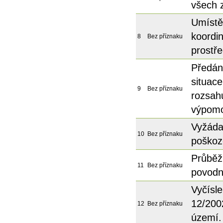
všech 
Umístě
koordi
8
Bez příznaku
prostř
Předán
situace
9
Bez příznaku
rozsah
výpom
Vyžádat
10
Bez příznaku
poškoz
Průběž
11
Bez příznaku
povodn
Vyčísle
12/200
12
Bez příznaku
území.