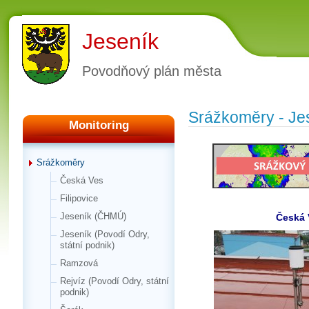
Jeseník
Povodňový plán města
Srážkoměry - Je
Monitoring
Srážkoměry
Česká Ves
Filipovice
Jeseník (ČHMÚ)
Česká 
Jeseník (Povodí Odry,
státní podnik)
Ramzová
Rejvíz (Povodí Odry, státní
podnik)