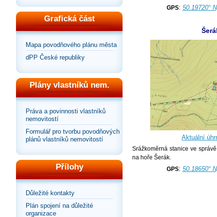
:
50.19720° N
GPS
Grafická část
Šerá
Mapa povodňového plánu města
dPP České republiky
Plány vlastníků nem.
Práva a povinnosti vlastníků
nemovitostí
Formulář pro tvorbu povodňových
Aktuální úhr
plánů vlastníků nemovitostí
Srážkoměrná stanice ve správ
na hoře Šerák.
Přílohy
:
50.18650° N
GPS
Důležité kontakty
Plán spojení na důležité
organizace