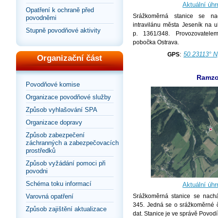
Aktuální úhr
Opatření k ochraně před
Srážkoměrná stanice se na
povodněmi
intravilánu města Jeseník na u
Stupně povodňové aktivity
p. 1361/348. Provozovatel
pobočka Ostrava.
:
50.23113° N
GPS
Organizační část
Ramz
Povodňové komise
Organizace povodňové služby
Způsob vyhlašování SPA
Organizace dopravy
Způsob zabezpečení
záchranných a zabezpečovacích
prostředků
Způsob vyžádání pomoci při
povodni
Schéma toku informací
Aktuální úhr
Varovná opatření
Srážkoměrná stanice se nachá
345. Jedná se o srážkoměrné 
Způsob zajištění aktualizace
dat. Stanice je ve správě Povodí 