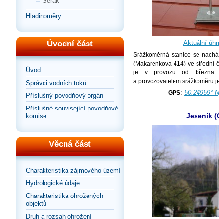
Šerák
Hladinoměry
Úvodní část
Aktuální úhr
Srážkoměrná stanice se nacház
(
Makarenkova 414) ve střední 
Úvod
je v provozu od března d
a provozovatelem srážkoměru j
Správci vodních toků
:
50.24959° N
GPS
Příslušný povodňový orgán
Příslušné související povodňové
Jeseník 
komise
Věcná část
Charakteristika zájmového území
Hydrologické údaje
Charakteristika ohrožených
objektů
Druh a rozsah ohrožení