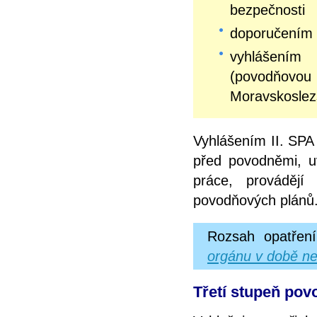
bezpečnosti
doporučením 
vyhlášením
(povodňovo
Moravskoslez
Vyhlášením II. SPA 
před povodněmi, u
práce, prováděj
povodňových plánů
Rozsah opatření
orgánu v době ne
Třetí stupeň povo