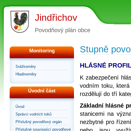
Jindřichov
Povodňový plán obce
Stupně povod
Monitoring
HLÁSNÉ PROFI
Srážkoměry
Hladinoměry
K zabezpečení hlásn
vodním toku, která
Úvodní část
rozdělují do tří kate
Základní hlásné pro
Úvod
stanicemi na význa
Správci vodních toků
nezbytné pro řízen
Příslušný povodňový orgán
nebo jsou využí
Příslušné související povodňové