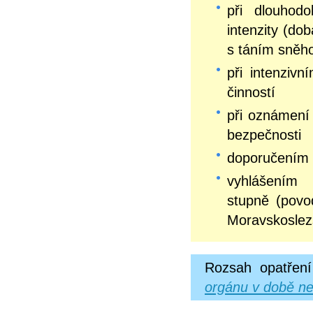
při dlouhodo
intenzity (do
s táním sněh
při intenziv
činností
při oznámení 
bezpečnosti
doporučením 
vyhlášení
stupně (pov
Moravskoslez
Rozsah opatření
orgánu v době ne