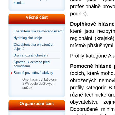
komise
profesionálně prov
podnik).
Věcná část
Doplňkové hlásné 
které jsou nezbyt
Charakteristika zájmového území
regionální (krajsk
Hydrologické údaje
místně příslušnými
Charakteristika ohrožených
objektů
Profily kategorie A 
Druh a rozsah ohrožení
Opatření k ochraně před
Pomocné hlásné pr
povodněmi
tocích, které mohou
Stupně povodňové aktivity
ohrožených nemovit
Orientační vyhlašování
SPA podle dešťových
profily kategorie B
srážek
různé technické úr
obyvatelstvu zej
Organizační část
Doporučené minim