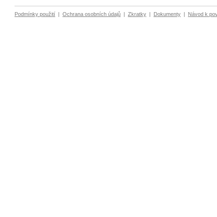
Podmínky použití
|
Ochrana osobních údajů
|
Zkratky
|
Dokumenty
|
Návod k po