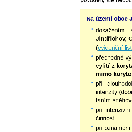
Na území obce J
dosažením 
Jindřichov, 
(
evidenční list
přechodné v
vylití z kor
mimo koryto
při dlouhodo
intenzity (do
táním sněhov
při intenziv
činností
při oznámení 