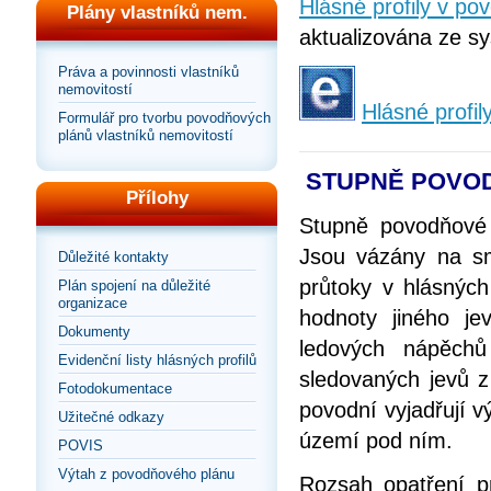
Hlásné profily v p
Plány vlastníků nem.
aktualizována ze sy
Práva a povinnosti vlastníků
nemovitostí
Hlásné profil
Formulář pro tvorbu povodňových
plánů vlastníků nemovitostí
STUPNĚ POVOD
Přílohy
Stupně povodňové 
Jsou vázány na smě
Důležité kontakty
průtoky v hlásných
Plán spojení na důležité
organizace
hodnoty jiného je
Dokumenty
ledových nápěchů
Evidenční listy hlásných profilů
sledovaných jevů z
Fotodokumentace
povodní vyjadřují 
Užitečné odkazy
území pod ním.
POVIS
Výtah z povodňového plánu
Rozsah opatření p