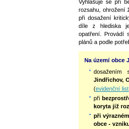
Vyhlašuje se při b
rozsahu, ohrožení 
při dosažení kriti
díle z hlediska 
opatření. Provádí
plánů a podle potř
Na území obce Ji
dosažením 
Jindřichov, 
(
evidenční list
při
bezprostř
koryta již r
při výrazném
obce - vznik