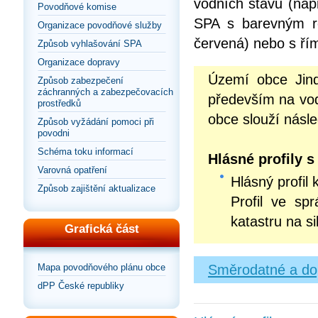
vodních stavů (např
Povodňové komise
SPA s barevným roz
Organizace povodňové služby
červená) nebo s řím
Způsob vyhlašování SPA
Organizace dopravy
Území obce Jind
Způsob zabezpečení
záchranných a zabezpečovacích
především na vo
prostředků
obce slouží násled
Způsob vyžádání pomoci při
povodni
Schéma toku informací
Hlásné profily 
Varovná opatření
Hlásný profil 
Způsob zajištění aktualizace
Profil ve sp
katastru na s
Grafická část
Směrodatné a dop
Mapa povodňového plánu obce
dPP České republiky