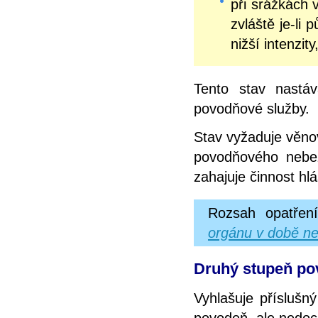
při srážkách 
zvláště je-li
nižší intenzit
Tento stav nastá
povodňové služby.
Stav vyžaduje věno
povodňového nebez
zahajuje činnost hl
Rozsah opatřen
orgánu v době ne
Druhý stupeň pov
Vyhlašuje příslušn
povodeň, ale nedoc