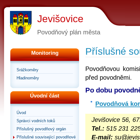
Jevišovice
Povodňový plán města
Příslušné so
Monitoring
Povodňovou komisi
Srážkoměry
před povodněmi.
Hladinoměry
Po dobu povodně
Úvodní část
Povodňová kom
Úvod
Jevišovice 56, 67
Správci vodních toků
Tel.:
515 231 22
Příslušný povodňový orgán
E-mail:
su@jevis
Příslušné související povodňové