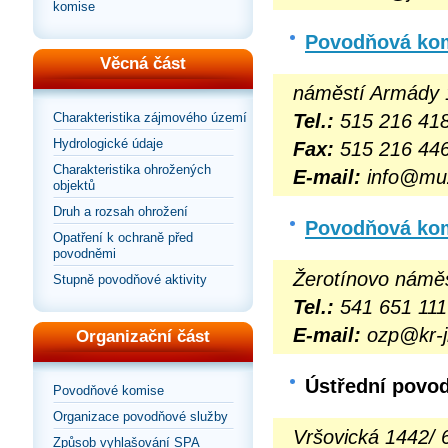
komise
Povodňová kom
Věcná část
náměstí Armády 
Tel.:
515 216 41
Charakteristika zájmového území
Hydrologické údaje
Fax:
515 216 44
Charakteristika ohrožených
E-mail:
info@mu
objektů
Druh a rozsah ohrožení
Povodňová kom
Opatření k ochraně před
povodněmi
Žerotínovo náměs
Stupně povodňové aktivity
Tel.:
541 651 111
E-mail:
ozp@kr-j
Organizační část
Ústřední povo
Povodňové komise
Organizace povodňové služby
Vršovická 1442/ 
Způsob vyhlašování SPA