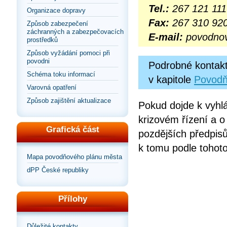
Tel.:
267 121 111
Organizace dopravy
Fax:
267 310 92
Způsob zabezpečení
záchranných a zabezpečovacích
E-mail:
povodno
prostředků
Způsob vyžádání pomoci při
povodni
Podrobné kontakt
Schéma toku informací
v kapitole
Povodň
Varovná opatření
Způsob zajištění aktualizace
Pokud dojde k vyhl
krizovém řízení a 
Grafická část
pozdějších předpisů
k tomu podle tohoto
Mapa povodňového plánu města
dPP České republiky
Přílohy
Důležité kontakty