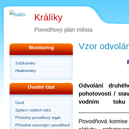
Králíky
Povodňový plán města
Vzor odvolá
Monitoring
Srážkoměry
Hladinoměry
Odvolání druhéh
Úvodní část
pohotovosti / st
vodním toku
Úvod
_______________
Správci vodních toků
Příslušný povodňový orgán
Povodňová komise m
Příslušné související povodňové