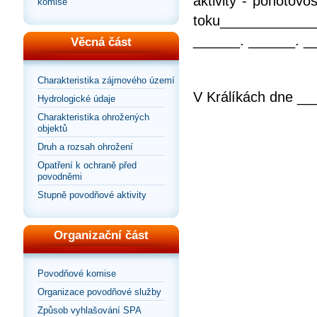
aktivity - pohotov
komise
toku___________
______. ______. _
Věcná část
Charakteristika zájmového území
V Králíkách dne _
Hydrologické údaje
Charakteristika ohrožených
objektů
Druh a rozsah ohrožení
Opatření k ochraně před
povodněmi
Stupně povodňové aktivity
Organizační část
Povodňové komise
Organizace povodňové služby
Způsob vyhlašování SPA