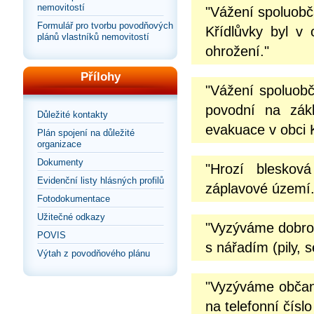
nemovitostí
"Vážení spoluob
Formulář pro tvorbu povodňových
Křídlůvky byl v 
plánů vlastníků nemovitostí
ohrožení."
Přílohy
"Vážení spoluobč
povodní na zák
Důležité kontakty
evakuace v obci Kř
Plán spojení na důležité
organizace
Dokumenty
"Hrozí bleskov
Evidenční listy hlásných profilů
záplavové území.
Fotodokumentace
Užitečné odkazy
"Vyzýváme dobrov
POVIS
s nářadím (pily, 
Výtah z povodňového plánu
"Vyzýváme občany
na telefonní čísl