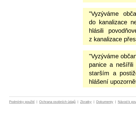
"Vyzýváme obča
do kanalizace n
hlásili povodňo
z kanalizace přes
"Vyzýváme občany
panice a nešíři
starším a posti
hlášení upozornět
Podmínky použití
|
Ochrana osobních údajů
|
Zkratky
|
Dokumenty
|
Návod k po