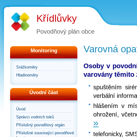
Křídlůvky
Povodňový plán obce
Varovná opa
Monitoring
Osoby v povodní
Srážkoměry
varovány těmito
Hladinoměry
spuštěním siré
Úvodní část
verbální inform
hlášením v mí
Úvod
ohrožení, včetn
Správci vodních toků
»
Příslušný povodňový orgán
telefonicky, SM
Příslušné související povodňové