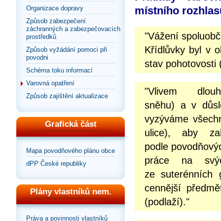
Organizace dopravy
místního rozhlas
Způsob zabezpečení
záchranných a zabezpečovacích
"Vážení spoluob
prostředků
Křídlůvky byl v o
Způsob vyžádání pomoci při
povodni
stav pohotovosti 
Schéma toku informací
Varovná opatření
"Vlivem dlou
Způsob zajištění aktualizace
sněhu) a v důsl
vyzýváme všechn
Grafická část
ulice), aby z
podle povodňový
Mapa povodňového plánu obce
práce na svýc
dPP České republiky
ze suterénních 
cennější předmě
Plány vlastníků nem.
(podlaží)."
Práva a povinnosti vlastníků