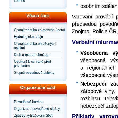
komise
osobním sdělen
Věcná část
Varování provádí 
předsedou povodň
Charakteristika zájmového území
Znojmo, Policie ČR,
Hydrologické údaje
Verbální informac
Charakteristika ohrožených
objektů
Všeobecná vý
Druh a rozsah ohrožení
všeobecná výst
Opatření k ochraně před
povodněmi
a regionálních
Stupně povodňové aktivity
všeobecná výst
Nebezpečí zá
Organizační část
zátopové vlny.
rozhlasu, telev
Povodňové komise
nebezpečí zátop
Organizace povodňové služby
Příklady varov
Způsob vyhlašování SPA