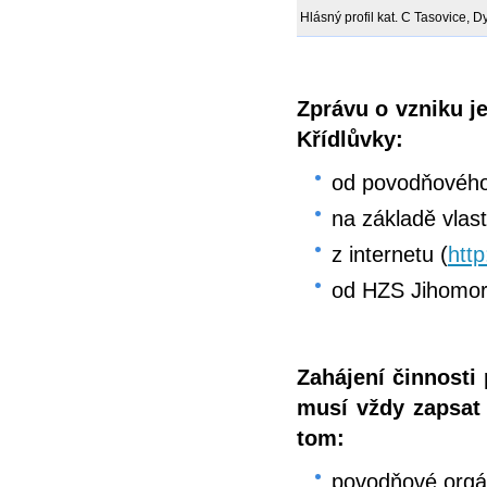
Hlásný profil kat. C Tasovice, D
Zprávu o vzniku 
Křídlůvky:
od povodňovéh
na základě vlas
z internetu (
htt
od HZS Jihomor
Zahájení činnost
musí vždy zapsat
tom:
povodňové orgán