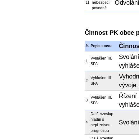
Odvolání
11
nebezpečí
povodně
Činnost PK obce př
Činnos
č.
Popis stavu
Svolán
Vyhlášení III.
1
SPA
vyhláše
Vyhodn
Vyhlášení III.
2
SPA
vývoje.
Řízení 
Vyhlášení III.
3
SPA
vyhláše
Další vzestup
hladin s
Svolání
4
nepříznivou
prognózou
Další vzestup