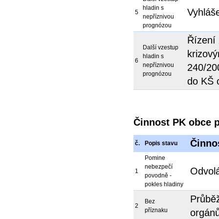
hladin s
Vyhláš
5
nepříznivou
prognózou
Řízení 
Další vzestup
krizov
hladin s
6
nepříznivou
240/20
prognózou
do KŠ 
Činnost PK obce 
Činno
č.
Popis stavu
Pomine
nebezpečí
Odvolá
1
povodně -
pokles hladiny
Průběž
Bez
2
příznaku
orgánů