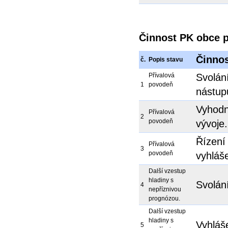
Činnost PK obce p
Činno
č.
Popis stavu
Přívalová
Svolán
1
povodeň
nástup
Vyhodn
Přívalová
2
povodeň
vývoje
Řízení
Přívalová
3
povodeň
vyhláš
Další vzestup
hladiny s
Svolán
4
nepříznivou
prognózou.
Další vzestup
hladiny s
Vyhláš
5