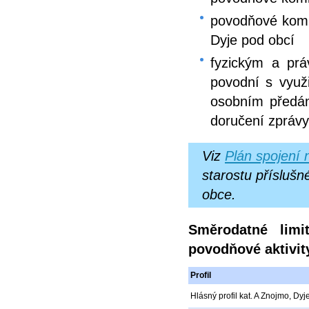
povodňové komis
Dyje pod obcí
fyzickým a pr
povodní s využ
osobním předán
doručení zprávy
Viz
Plán spojení 
starostu příslušn
obce.
Směrodatné limi
povodňové aktivit
Profil
Hlásný profil kat. A Znojmo, Dyj