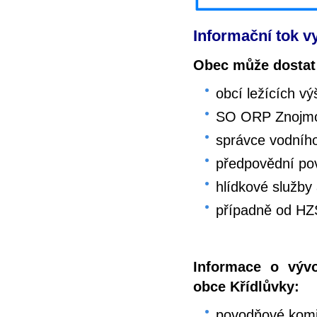
Informační tok v
Obec může dostat 
obcí ležících vý
SO ORP Znojm
správce vodníh
předpovědní po
hlídkové služby 
případně od HZ
Informace o výv
obce Křídlůvky:
povodňové kom