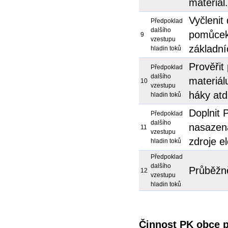
materiál.
Vyčlenit
Předpoklad
dalšího
pomůcek 
9
vzestupu
základní
hladin toků
Prověřit
Předpoklad
dalšího
materiál
10
vzestupu
háky atd
hladin toků
Doplnit 
Předpoklad
dalšího
nasazena
11
vzestupu
zdroje el
hladin toků
Předpoklad
dalšího
Průběžně
12
vzestupu
hladin toků
Činnost PK obce p