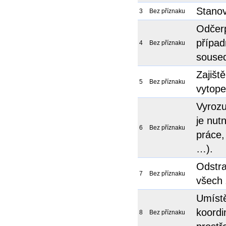
Stanov
3
Bez příznaku
Odčerp
případ
4
Bez příznaku
souse
Zajišt
5
Bez příznaku
vytope
Vyrozu
je nut
6
Bez příznaku
práce,
…).
Odstra
7
Bez příznaku
všech 
Umístě
koordi
8
Bez příznaku