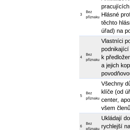
pracujícíc
Bez
Hlásné prof
3
příznaku
těchto hlá
úřad) na p
Vlastníci 
podnikající
Bez
k předlože
4
příznaku
a jejich ko
povodňovo
Všechny dů
klíče (od ú
Bez
5
příznaku
center, ap
všem člen
Ukládají do
Bez
rychlejší 
6
příznaku