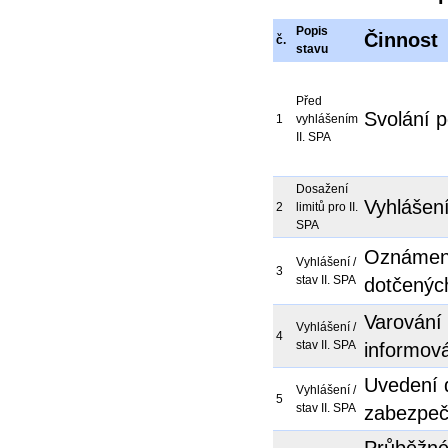
Popis
Činnost
č.
stavu
Před
Svolání 
1
vyhlášením
II. SPA
Dosažení
Vyhlášení
2
limitů pro II.
SPA
Oznámení
Vyhlášení /
3
stav II. SPA
dotčenýc
Varování
Vyhlášení /
4
stav II. SPA
informová
Uvedení 
Vyhlášení /
5
stav II. SPA
zabezpeč