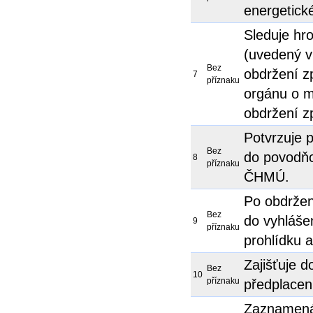
energetick
Sleduje hr
(uvedený v
Bez
obdržení z
7
příznaku
orgánu o mo
obdržení 
Potvrzuje p
Bez
do povodňo
8
příznaku
ČHMÚ.
Po obdržení
Bez
do vyhláše
9
příznaku
prohlídku a
Zajišťuje do
Bez
10
příznaku
předplacen
Zaznamená