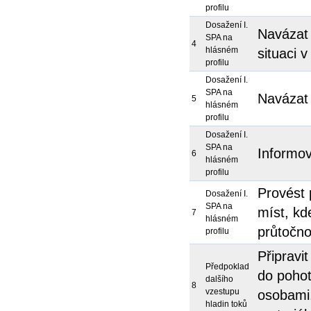
profilu
Dosažení I.
Navázat 
SPA na
4
hlásném
situaci 
profilu
Dosažení I.
SPA na
Navázat 
5
hlásném
profilu
Dosažení I.
SPA na
Informov
6
hlásném
profilu
Provést 
Dosažení I.
SPA na
míst, kd
7
hlásném
průtočnos
profilu
Připravi
Předpoklad
do pohot
dalšího
8
vzestupu
osobami,
hladin toků