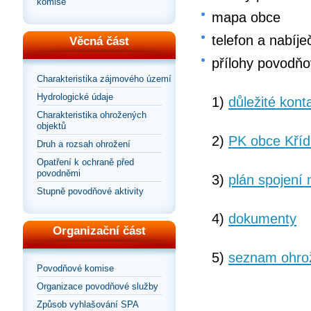
komise
mapa obce
telefon a nabíje
Věcná část
přílohy povodňo
Charakteristika zájmového území
Hydrologické údaje
1)
důležité kont
Charakteristika ohrožených
objektů
2)
PK obce Kříd
Druh a rozsah ohrožení
Opatření k ochraně před
povodněmi
3)
plán spojení 
Stupně povodňové aktivity
4)
dokumenty
Organizační část
5)
seznam ohro
Povodňové komise
Organizace povodňové služby
Způsob vyhlašování SPA