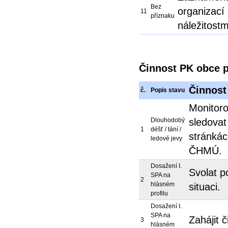
Bez
organizací
11
příznaku
náležitostm
Činnost PK obce p
Činnost
č.
Popis stavu
Monitoro
Dlouhodobý
sledovat
1
déšť / tání /
stránkác
ledové jevy
ČHMÚ.
Dosažení I.
Svolat p
SPA na
2
hlásném
situaci.
profilu
Dosažení I.
SPA na
Zahájit 
3
hlásném