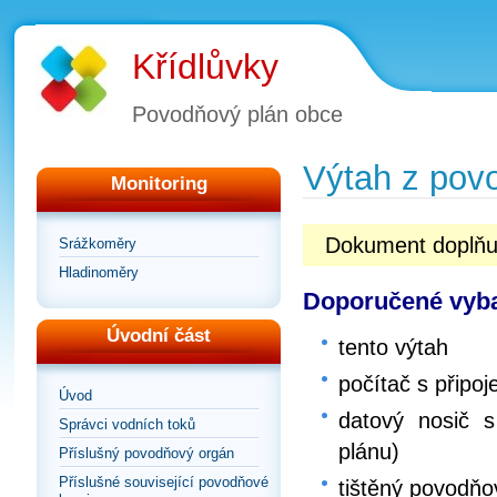
Křídlůvky
Povodňový plán obce
Výtah z pov
Monitoring
Dokument doplňuj
Srážkoměry
Hladinoměry
Doporučené vyba
Úvodní část
tento výtah
počítač s připoj
Úvod
datový nosič s
Správci vodních toků
plánu)
Příslušný povodňový orgán
Příslušné související povodňové
tištěný povodňo