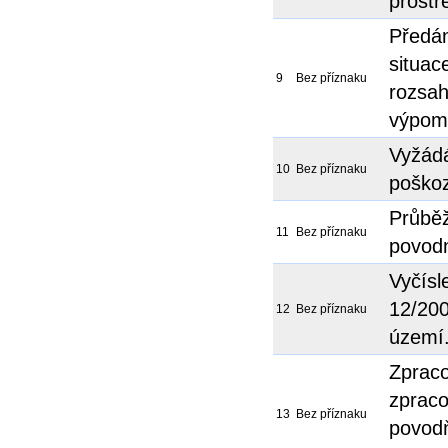
prostř
Předán
situac
9
Bez příznaku
rozsah
výpom
Vyžádá
10
Bez příznaku
poškoz
Průbě
11
Bez příznaku
povod
Vyčísl
12/200
12
Bez příznaku
území
Zprac
zpraco
13
Bez příznaku
povod