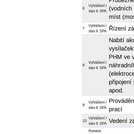
Průběžné
Vyhlášení /
(vodních 
6
stav II. SPA
míst (mos
Vyhlášení /
Řízení zá
7
stav II. SPA
Nabití ak
vysílaček
PHM ve v
Vyhlášení /
náhradníh
8
stav II. SPA
(elektroc
připojení
apod.
Prováděn
Vyhlášení /
9
stav II. SPA
prací
Vyhlášení /
Vedení z
10
stav II. SPA
Pomine