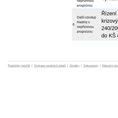
nepříznivou
prognózou.
Řízení
Další vzestup
krizov
hladiny s
6
nepříznivou
240/20
prognózou.
do KŠ 
Podmínky použití
|
Ochrana osobních údajů
|
Zkratky
|
Dokumenty
|
Návod k po