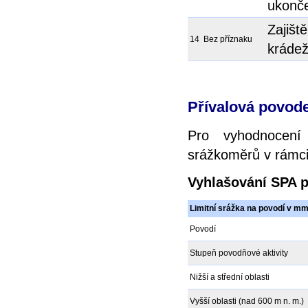
ukonč
Zajišt
14
Bez příznaku
krádež
Přívalová povod
Pro vyhodnocení
srážkoměrů v rámci 
Vyhlašování SPA p
Limitní srážka na povodí v m
Povodí
Stupeň povodňové aktivity
Nižší a střední oblasti
Vyšší oblasti (nad 600 m n. m.)