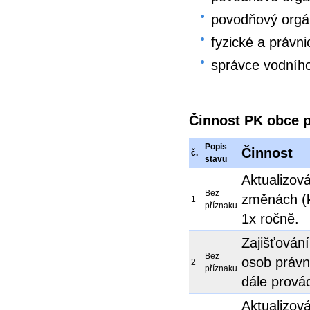
povodňový orgá
fyzické a právn
správce vodního
Činnost PK obce 
Popis
Činnost
č.
stavu
Aktualizov
Bez
změnách (k
1
příznaku
1x ročně.
Zajišťován
Bez
osob právn
2
příznaku
dále provád
Aktualizová