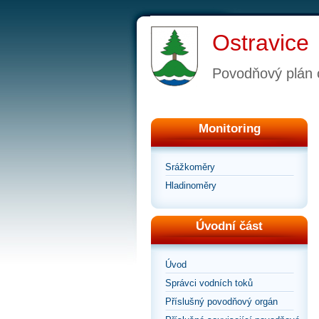
Ostravice
Povodňový plán 
Monitoring
Srážkoměry
Hladinoměry
Úvodní část
Úvod
Správci vodních toků
Příslušný povodňový orgán