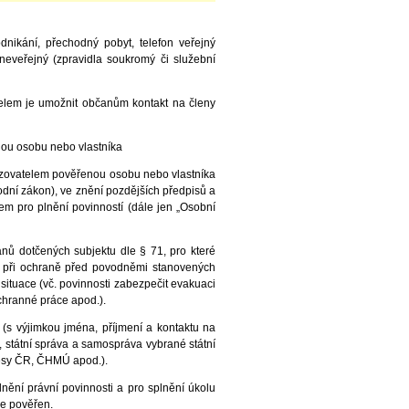
odnikání, přechodný pobyt, telefon veřejný
 neveřejný (zpravidla soukromý či služební
čelem je umožnit občanům kontakt na členy
nou osobu nebo vlastníka
ozovatelem pověřenou osobu nebo vlastníka
dní zákon), ve znění pozdějších předpisů a
 pro plnění povinností (dále jen „Osobní
ů dotčených subjektu dle § 71, pro které
ů při ochraně před povodněmi stanovených
ituace (vč. povinnosti zabezpečit evakuaci
chranné práce apod.).
s výjimkou jména, příjmení a kontaktu na
 státní správa a samospráva vybrané státní
Lesy ČR, ČHMÚ apod.).
nění právní povinnosti a pro splnění úkolu
ce pověřen.