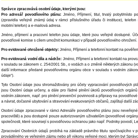
Správce zpracovává osobní údaje, kterými jsou:
Pro adresář povodňového plánu:
Jméno, Příjmení, titul, trvalý pobyt/místo p
(zpravidla veřejně známý údaj v rámci příslušného úřadu či instituce), telefon
mobilní telefon) a e-mailová adresa.
Jméno, příjmení a pracovní telefon jsou údaje, které jsou veřejně dostupné. Ú
povodňové komise s cílem umožnit komunikaci v případě povodňového ohrožení.
Pro evidované ohrožené objekty:
Jméno, Příjmení a telefonní kontakt na pověře
Pro evidovaná vodní díla a nádrže:
Jméno, Příjmení a telefonní kontakt na prov
v souladu se zákonem c. 254/2001 Sb., o vodách a o změně některých zákonu (vo
další informace předané povodňovému orgánu obce v souladu s vodním zákonem
údaje“).
Tyto Osobní údaje jsou shromažďovány pro účely vypracování povodňových plán
jsou Osobní údaje určeny, a dále pro řádné plnění úkolů povodňových orgán
vodním zákonem, např. pro plnění prevenční povinnosti a přípravy na povodňové s
a návrat, dočasné ubytování a stravování evakuovaných občanů, zajištují další zá
Osobní údaje zpracované v rámci Adresáře povodňového plánu jsou neveřejné (
pracoviště) a jsou dostupné pouze autorizovaným uživatelům (povodňové orgány,
společnosti, které souvisejí s povodňovou ochranou jako např. Podniky povodí, 
Zpracování Osobních údajů probíhá na základě právního titulu spočívajícího v pl
prováděného ve veřejném zájmu nebo při výkonu veřejné moci, kterým byl Správ