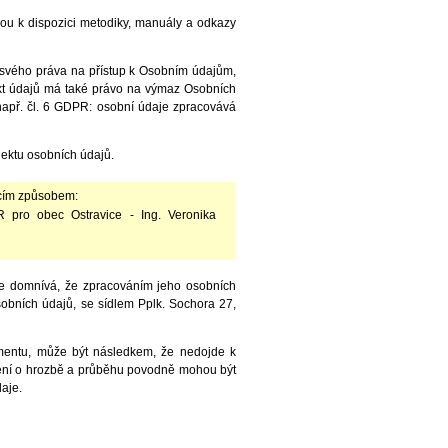
jsou k dispozici metodiky, manuály a odkazy
 svého práva na přístup k Osobním údajům,
ekt údajů má také právo na výmaz Osobních
např. čl. 6 GDPR: osobní údaje zpracovává
jektu osobních údajů.
jícím způsobem:
 pro obec Ostravice - Ing. Veronika
se domnívá, že zpracováním jeho osobních
bních údajů, se sídlem Pplk. Sochora 27,
mentu, může být následkem, že nedojde k
ení o hrozbě a průběhu povodně mohou být
aje.