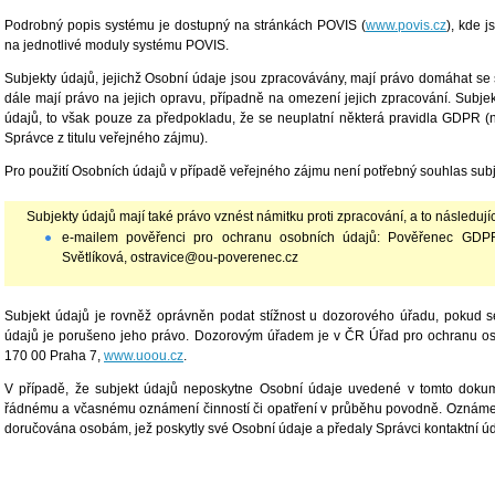
Podrobný popis systému je dostupný na stránkách POVIS (
www.povis.cz
), kde 
na jednotlivé moduly systému POVIS.
Subjekty údajů, jejichž Osobní údaje jsou zpracovávány, mají právo domáhat se
dále mají právo na jejich opravu, případně na omezení jejich zpracování. Subj
údajů, to však pouze za předpokladu, že se neuplatní některá pravidla GDPR (
Správce z titulu veřejného zájmu).
Pro použití Osobních údajů v případě veřejného zájmu není potřebný souhlas sub
Subjekty údajů mají také právo vznést námitku proti zpracování, a to následu
e-mailem pověřenci pro ochranu osobních údajů: Pověřenec GDPR
Světlíková, ostravice@ou-poverenec.cz
Subjekt údajů je rovněž oprávněn podat stížnost u dozorového úřadu, pokud 
údajů je porušeno jeho právo. Dozorovým úřadem je v ČR Úřad pro ochranu oso
170 00 Praha 7,
www.uoou.cz
.
V případě, že subjekt údajů neposkytne Osobní údaje uvedené v tomto doku
řádnému a včasnému oznámení činností či opatření v průběhu povodně. Oznám
doručována osobám, jež poskytly své Osobní údaje a předaly Správci kontaktní úd