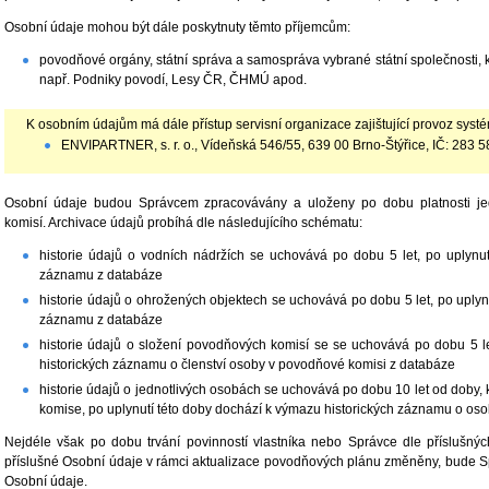
Osobní údaje mohou být dále poskytnuty těmto příjemcům:
povodňové orgány, státní správa a samospráva vybrané státní společnosti, 
např. Podniky povodí, Lesy ČR, ČHMÚ apod.
K osobním údajům má dále přístup servisní organizace zajištující provoz systé
ENVIPARTNER, s. r. o., Vídeňská 546/55, 639 00 Brno-Štýřice, IČ: 283 5
Osobní údaje budou Správcem zpracovávány a uloženy po dobu platnosti jed
komisí. Archivace údajů probíhá dle následujícího schématu:
historie údajů o vodních nádržích se uchovává po dobu 5 let, po uplynut
záznamu z databáze
historie údajů o ohrožených objektech se uchovává po dobu 5 let, po uplyn
záznamu z databáze
historie údajů o složení povodňových komisí se se uchovává po dobu 5 le
historických záznamu o členství osoby v povodňové komisi z databáze
historie údajů o jednotlivých osobách se uchovává po dobu 10 let od doby
komise, po uplynutí této doby dochází k výmazu historických záznamu o os
Nejdéle však po dobu trvání povinností vlastníka nebo Správce dle příslušný
příslušné Osobní údaje v rámci aktualizace povodňových plánu změněny, bude Sp
Osobní údaje.