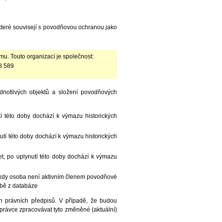
které souvisejí s povodňovou ochranou jako
mu. Touto organizací je společnost:
8 589
notlivých objektů a složení povodňových
í této doby dochází k výmazu historických
utí této doby dochází k výmazu historických
t, po uplynutí této doby dochází k výmazu
, kdy osoba není aktivním členem povodňové
obě z databáze
ch právních předpisů. V případě, že budou
rávce zpracovávat tyto změněné (aktuální)