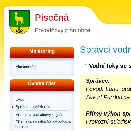
Písečná
Povodňový plán obce
Správci vodn
Monitoring
Vodní toky ve 
Hladinoměry
Správce:
Úvodní část
Povodí Labe, stá
Závod Pardubice,
Úvod
Správci vodních toků
Přímý výkon spr
Příslušný povodňový orgán
Provozní středis
Příslušné související povodňové
komise