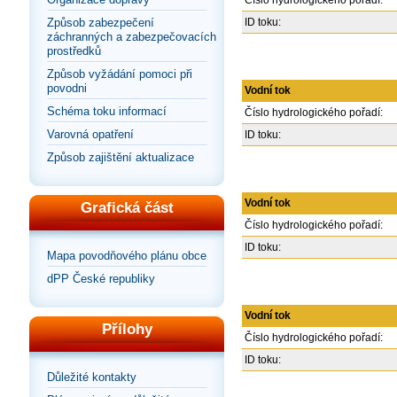
Číslo hydrologického pořadí:
Způsob zabezpečení
ID toku:
záchranných a zabezpečovacích
prostředků
Způsob vyžádání pomoci při
povodni
Vodní tok
Schéma toku informací
Číslo hydrologického pořadí:
Varovná opatření
ID toku:
Způsob zajištění aktualizace
Vodní tok
Grafická část
Číslo hydrologického pořadí:
ID toku:
Mapa povodňového plánu obce
dPP České republiky
Vodní tok
Přílohy
Číslo hydrologického pořadí:
ID toku:
Důležité kontakty