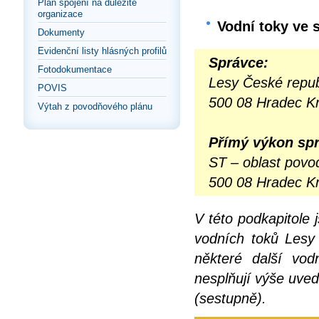
Plán spojení na důležité
organizace
Vodní toky ve 
Dokumenty
Evidenční listy hlásných profilů
Správce:
Fotodokumentace
Lesy České repub
POVIS
500 08 Hradec Kr
Výtah z povodňového plánu
Přímý výkon spr
ST – oblast povo
500 08 Hradec Kr
V této podkapitole
vodních toků Lesy 
některé další vo
nesplňují výše uved
(sestupně).