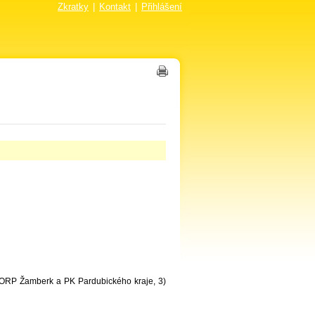
Zkratky
|
Kontakt
|
Přihlášení
O ORP Žamberk a PK Pardubického kraje, 3)