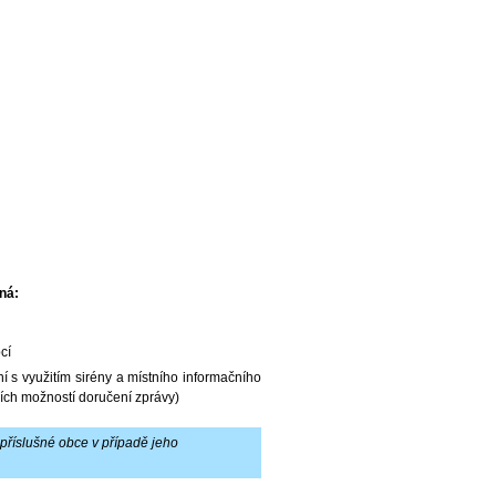
ná:
cí
 s využitím sirény a místního informačního
ích možností doručení zprávy)
 příslušné obce v případě jeho