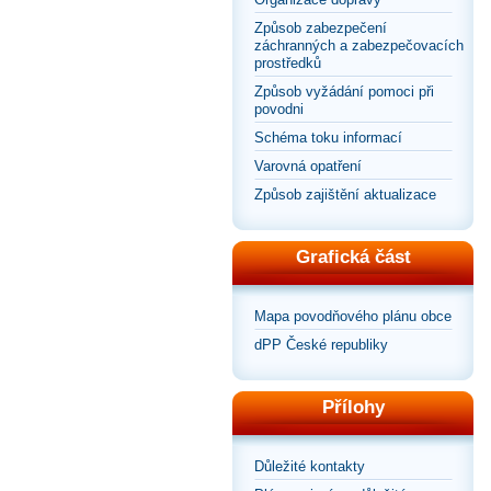
Způsob zabezpečení
záchranných a zabezpečovacích
prostředků
Způsob vyžádání pomoci při
povodni
Schéma toku informací
Varovná opatření
Způsob zajištění aktualizace
Grafická část
Mapa povodňového plánu obce
dPP České republiky
Přílohy
Důležité kontakty