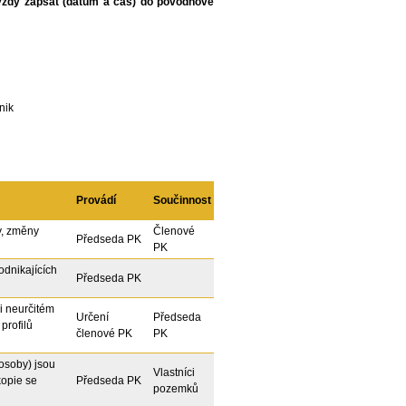
vždy zapsat (datum a čas) do povodňové
nik
Provádí
Součinnost
y, změny
Členové
Předseda PK
PK
odnikajících
Předseda PK
či neurčitém
Určení
Předseda
profilů
členové PK
PK
 osoby) jsou
Vlastníci
kopie se
Předseda PK
pozemků