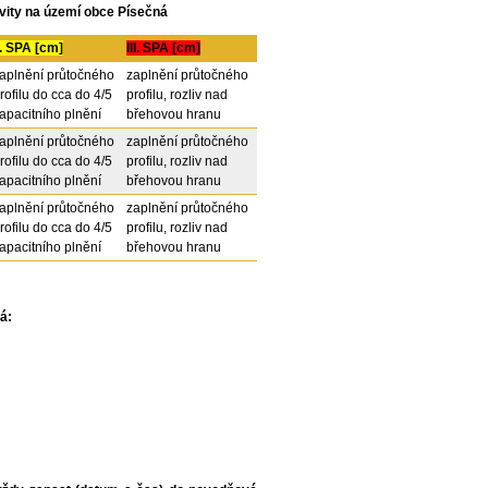
ivity na území obce Písečná
I. SPA [cm]
III. SPA [cm]
aplnění průtočného
zaplnění průtočného
rofilu do cca do 4/5
profilu, rozliv nad
apacitního plnění
břehovou hranu
aplnění průtočného
zaplnění průtočného
rofilu do cca do 4/5
profilu, rozliv nad
apacitního plnění
břehovou hranu
aplnění průtočného
zaplnění průtočného
rofilu do cca do 4/5
profilu, rozliv nad
apacitního plnění
břehovou hranu
á: