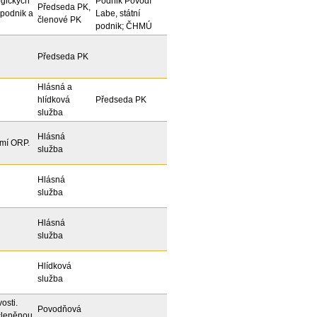
ogických
Podnik Povodí
Předseda PK,
 podnik a
Labe, státní
členové PK
podnik; ČHMÚ
Předseda PK
Hlásná a
hlídková
Předseda PK
služba
Hlásná
emí ORP.
služba
Hlásná
služba
Hlásná
služba
Hlídková
služba
osti.
Povodňová
yčleněnou