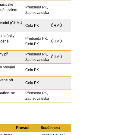
hasičské
Předseda PK,
tupném všem
Zapisovatel/ka
 povodni (ČHMÚ,
Celá PK
ČHMÚ
a stránky
Předseda PK,
možné
ČHMÚ
Celá PK
hy při
Předseda PK,
ČHMÚ
Zapisovatel/ka
PA provádí
Celá PK
ívané při
Celá PK
atření se
Předseda PK,
Zapisovatel/ka
Provádí
Součinnost