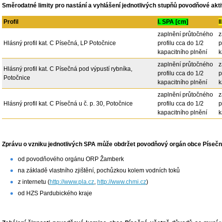
Směrodatné limity pro nastání a vyhlášení jednotlivých stupňů povodňové akt
Profil
I. SPA [cm]
I
zaplnění průtočného
z
Hlásný profil kat. C Písečná, LP Potočnice
profilu cca do 1/2
p
kapacitního plnění
k
zaplnění průtočného
z
Hlásný profil kat. C Písečná pod výpustí rybníka,
profilu cca do 1/2
p
Potočnice
kapacitního plnění
k
zaplnění průtočného
z
Hlásný profil kat. C Písečná u č. p. 30, Potočnice
profilu cca do 1/2
p
kapacitního plnění
k
Zprávu o vzniku jednotlivých SPA může obdržet povodňový orgán obce Písečn
od povodňového orgánu ORP Žamberk
na základě vlastního zjištění, pochůzkou kolem vodních toků
z internetu (
http://www.pla.cz
,
http://www.chmi.cz
)
od HZS Pardubického kraje