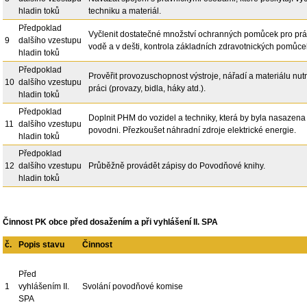
hladin toků
techniku a materiál.
Předpoklad
Vyčlenit dostatečné množství ochranných pomůcek pro prá
9
dalšího vzestupu
vodě a v dešti, kontrola základních zdravotnických pomůce
hladin toků
Předpoklad
Prověřit provozuschopnost výstroje, nářadí a materiálu nu
10
dalšího vzestupu
práci (provazy, bidla, háky atd.).
hladin toků
Předpoklad
Doplnit PHM do vozidel a techniky, která by byla nasazena 
11
dalšího vzestupu
povodni. Přezkoušet náhradní zdroje elektrické energie.
hladin toků
Předpoklad
12
dalšího vzestupu
Průběžně provádět zápisy do Povodňové knihy.
hladin toků
Činnost PK obce před dosažením a při vyhlášení II. SPA
č.
Popis stavu
Činnost
Před
1
vyhlášením II.
Svolání povodňové komise
SPA