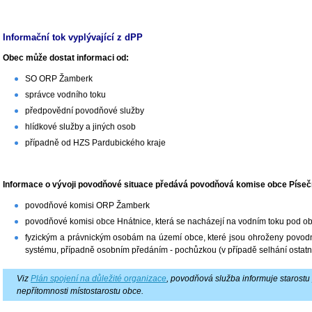
Informační tok vyplývající z dPP
Obec může dostat informaci od:
SO ORP Žamberk
správce vodního toku
předpovědní povodňové služby
hlídkové služby a jiných osob
případně od HZS Pardubického kraje
Informace o vývoji povodňové situace předává povodňová komise obce Píseč
povodňové komisi ORP Žamberk
povodňové komisi obce Hnátnice, která se nacházejí na vodním toku pod ob
fyzickým a právnickým osobám na území obce, které jsou ohroženy povodní
systému, případně osobním předáním - pochůzkou (v případě selhání ostatn
Viz
Plán spojení na důležité organizace
, povodňová služba informuje starostu
nepřítomnosti místostarostu obce.