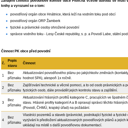
Zahájení činnosti povodňové komise obce Písečná včetně důvodů se musí 
knihy a vyrozumí se o tom:
povodňový orgán obce Hnátnice, která leží na vodním toku pod obcí
povodňový orgán ORP Žamberk
fyzické a právnické osoby ohrožené povodní
správce vodního toku - Lesy České republiky, s. p. a Povodí Labe, státní pod
Činnost PK obce před povodní
Popis
č.
Činnost
stavu
Bez
Aktualizování povodňového plánu po jakýchkoliv změnách (kontakt
1
příznaku
hodnot SPA), alespoň 1x ročně.
Bez
Zajišťování technické a věcné pomoci, a to od osob právnických a p
2
příznaku
fyzických osob, dále provádět jejich kontrolu stavu a zajištění.
Aktualizování hlásných profilů kategorie C, pracujících ve špatném 
Bez
3
stavu. Hlásné profily kategorií A a B opravují správci těchto hlásných 
příznaku
(Povodí, ČHMÚ, krajský úřad) na požádání.
Vlastníci pozemků a staveb (právnické, podnikající fyzické a fyzické
Bez
4
vyzývání k předložení aktualizovaných povodňových plánů a jejich 
příznaku
ukládají na místě s další povodňovou dokumentací.