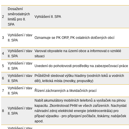
Dosažení
směrodatných
2
Vyhlášení II. SPA
limitů pro II.
SPA
Vyhlášení / stav
3
Oznamuje se PK ORP, PK ostatních dotčených obcí
II. SPA
Vyhlášení / stav
Varovat obyvatele na území obce a informovat o vzniklé
4
II. SPA
situaci
Vyhlášení / stav
5
Uvedení do pohotovosti prostředky na zabezpečovací práce
II. SPA
Vyhlášení / stav
Průběžně sledovat výšku hladiny (vodních toků a vodních
6
II. SPA
děl), kritická místa (mostky, propustky)
Vyhlášení / stav
7
Řízení záchranných a likvidačních prací
II. SPA
Nabít akumulátory mobilních telefonů a vysílaček na plnou
kapacitu. Zkontrolovat PHM ve všech zařízeních. Nachystat
Vyhlášení / stav
8
náhradní zdroj elektrické energie (elektrocentrála) pro
II. SPA
případ výpadku - pro připojení počítače, tiskárny, nabíječek
apod.
Vyhlášení / stav