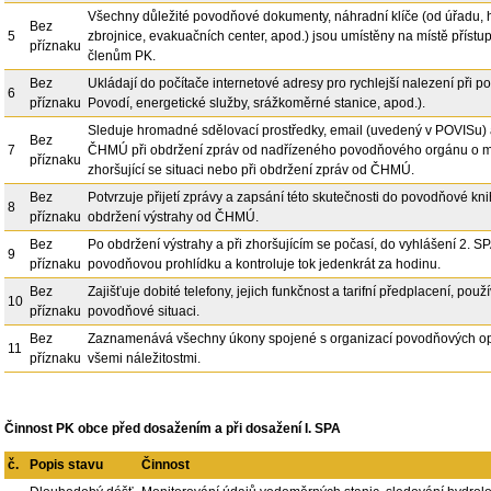
Všechny důležité povodňové dokumenty, náhradní klíče (od úřadu, 
Bez
5
zbrojnice, evakuačních center, apod.) jsou umístěny na místě přís
příznaku
členům PK.
Bez
Ukládají do počítače internetové adresy pro rychlejší nalezení při
6
příznaku
Povodí, energetické služby, srážkoměrné stanice, apod.).
Sleduje hromadné sdělovací prostředky, email (uvedený v POVISu) 
Bez
7
ČHMÚ při obdržení zpráv od nadřízeného povodňového orgánu o 
příznaku
zhoršující se situaci nebo při obdržení zpráv od ČHMÚ.
Bez
Potvrzuje přijetí zprávy a zapsání této skutečnosti do povodňové kni
8
příznaku
obdržení výstrahy od ČHMÚ.
Bez
Po obdržení výstrahy a při zhoršujícím se počasí, do vyhlášení 2. S
9
příznaku
povodňovou prohlídku a kontroluje tok jedenkrát za hodinu.
Bez
Zajišťuje dobité telefony, jejich funkčnost a tarifní předplacení, použ
10
příznaku
povodňové situaci.
Bez
Zaznamenává všechny úkony spojené s organizací povodňových op
11
příznaku
všemi náležitostmi.
Činnost PK obce před dosažením a při dosažení I. SPA
č.
Popis stavu
Činnost