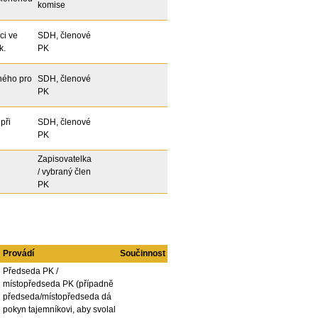
komise
ci ve
SDH, členové
k.
PK
tného pro
SDH, členové
PK
při
SDH, členové
PK
Zapisovatelka
/ vybraný člen
PK
Provádí
Součinnost
Předseda PK /
místopředseda PK (případně
předseda/místopředseda dá
pokyn tajemníkovi, aby svolal