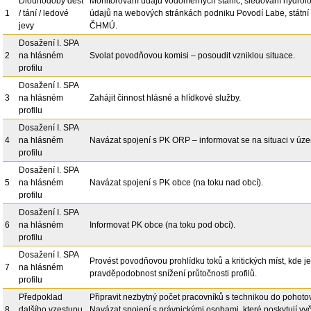
Dlouhodobý déšť
Monitorování údajů vodoměrných stanic, sledování hydrol
1
/ tání / ledové
údajů na webových stránkách podniku Povodí Labe, státní
jevy
ČHMÚ.
Dosažení I. SPA
2
na hlásném
Svolat povodňovou komisi – posoudit vzniklou situace.
profilu
Dosažení I. SPA
3
na hlásném
Zahájit činnost hlásné a hlídkové služby.
profilu
Dosažení I. SPA
4
na hlásném
Navázat spojení s PK ORP – informovat se na situaci v úz
profilu
Dosažení I. SPA
5
na hlásném
Navázat spojení s PK obce (na toku nad obcí).
profilu
Dosažení I. SPA
6
na hlásném
Informovat PK obce (na toku pod obcí).
profilu
Dosažení I. SPA
Provést povodňovou prohlídku toků a kritických míst, kde je
7
na hlásném
pravděpodobnost snížení průtočnosti profilů.
profilu
Předpoklad
Připravit nezbytný počet pracovníků s technikou do pohotov
8
dalšího vzestupu
Navázat spojení s právnickými osobami, které poskytují v