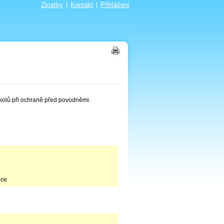
Zkratky
|
Kontakt
|
Přihlášení
olů při ochraně před povodněmi.
ice