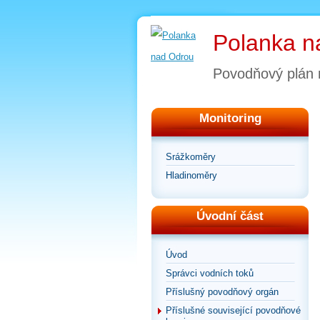
Polanka n
Povodňový plán
Monitoring
Srážkoměry
Hladinoměry
Úvodní část
Úvod
Správci vodních toků
Příslušný povodňový orgán
Příslušné související povodňové