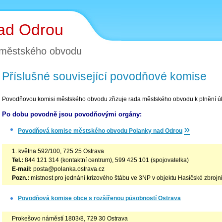
ad Odrou
 městského obvodu
Příslušné související povodňové komise
Povodňovou komisi městského obvodu zřizuje rada městského obvodu k plnění úk
Po dobu povodně jsou povodňovými orgány:
»
Povodňová komise městského obvodu Polanky nad Odrou
1. května 592/100, 725 25 Ostrava
Tel.:
844 121 314 (kontaktní centrum), 599 425 101 (spojovatelka)
E-mail:
posta@polanka.ostrava.cz
Pozn.:
místnost pro jednání krizového štábu ve 3NP v objektu Hasičské zbrojn
Povodňová komise obce s rozšířenou působností Ostrava
Prokešovo náměstí 1803/8, 729 30 Ostrava