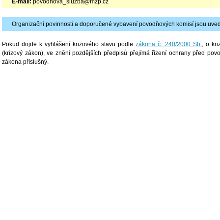
E-mail:
povodnova_sluzba@mzp.cz
Organizační povinnosti a doporučené vybavení povodňových komisí jsou uved
Pokud dojde k vyhlášení krizového stavu podle
zákona č. 240/2000 Sb.
, o kr
(krizový zákon), ve znění pozdějších předpisů přejímá řízení ochrany před pov
zákona příslušný.