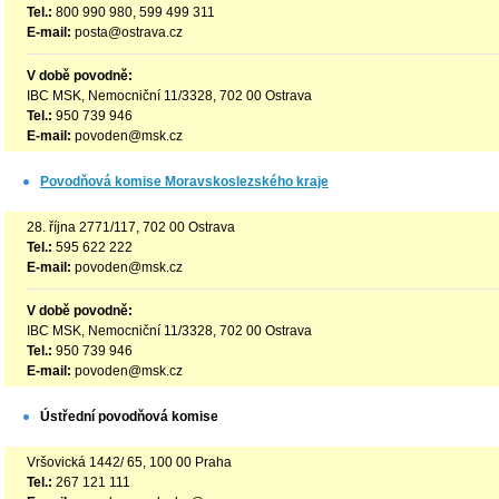
Tel.:
800 990 980, 599 499 311
E-mail:
posta@ostrava.cz
V době povodně:
IBC MSK, Nemocniční 11/3328, 702 00 Ostrava
Tel.:
950 739 946
E-mail:
povoden@msk.cz
Povodňová komise Moravskoslezského kraje
28. října 2771/117, 702 00 Ostrava
Tel.:
595 622 222
E-mail:
povoden@msk.cz
V době povodně:
IBC MSK, Nemocniční 11/3328, 702 00 Ostrava
Tel.:
950 739 946
E-mail:
povoden@msk.cz
Ústřední povodňová komise
Vršovická 1442/ 65, 100 00 Praha
Tel.:
267 121 111