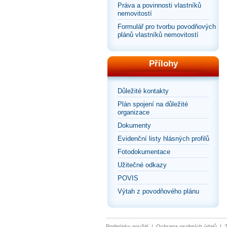
Práva a povinnosti vlastníků
nemovitostí
Formulář pro tvorbu povodňových
plánů vlastníků nemovitostí
Přílohy
Důležité kontakty
Plán spojení na důležité
organizace
Dokumenty
Evidenční listy hlásných profilů
Fotodokumentace
Užitečné odkazy
POVIS
Výtah z povodňového plánu
Podmínky použití
|
Ochrana osobních údajů
|