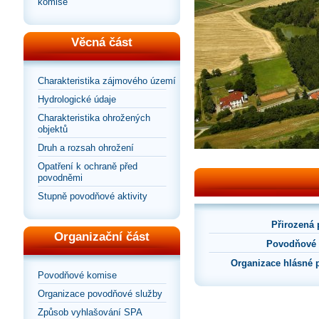
komise
Věcná část
Charakteristika zájmového území
Hydrologické údaje
Charakteristika ohrožených
objektů
Druh a rozsah ohrožení
Opatření k ochraně před
povodněmi
Stupně povodňové aktivity
Přirozená
Organizační část
Povodňové 
Organizace hlásné 
Povodňové komise
Organizace povodňové služby
Způsob vyhlašování SPA