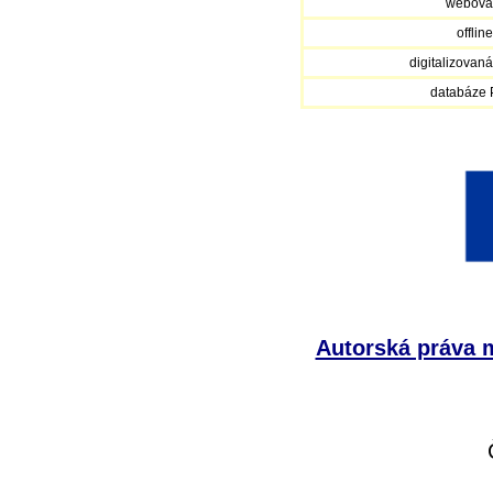
webová
offlin
digitalizovan
databáze
Autorská práva m