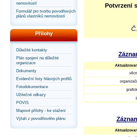
nemovitostí
Potvrzení 
Formulář pro tvorbu povodňových
plánů vlastníků nemovitostí
Č.
Přílohy
Důležité kontakty
Záznam
Plán spojení na důležité
organizace
Aktualizova
Dokumenty
věcn
Evidenční listy hlásných profilů
organizačn
Fotodokumentace
grafic
Užitečné odkazy
POVIS
Mapové přílohy - ke stažení
Záznam
Výtah z povodňového plánu
Aktualizova