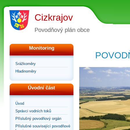
Cizkrajov
Povodňový plán obce
Monitoring
POVODŇ
Srážkoměry
Hladinoměry
Úvodní část
Úvod
Správci vodních toků
Příslušný povodňový orgán
Příslušné související povodňové