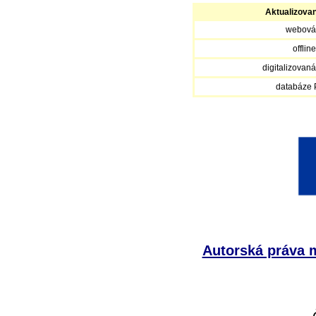
Aktualizova
webová
offlin
digitalizovan
databáze
Autorská práva m