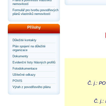
Práva a povinnosti vlastníků
nemovitostí
Formulář pro tvorbu povodňových
plánů vlastníků nemovitostí
Přílohy
Důležité kontakty
Plán spojení na důležité
organizace
Dokumenty
Evidenční listy hlásných profilů
Fotodokumentace
Užitečné odkazy
POVIS
Č. j.: P
Výtah z povodňového plánu
Č. j.