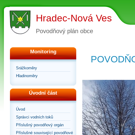
Hradec-Nová Ves
Povodňový plán obce
Monitoring
POVODŇO
Srážkoměry
Hladinoměry
Úvodní část
Úvod
Správci vodních toků
Příslušný povodňový orgán
Příslušné související povodňové