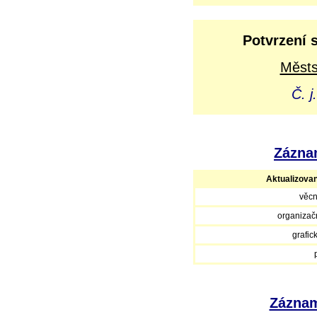
Potvrzení 
Městs
Č. 
Záznam
Aktualizova
věcn
organizačn
grafic
Záznam