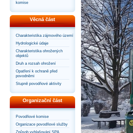
komise
Věcná část
Charakteristika zájmového území
Hydrologické údaje
Charakteristika ohrožených
objektů
Druh a rozsah ohrožení
Opatření k ochraně před
povodněmi
Stupně povodňové aktivity
Organizační část
Povodňové komise
Organizace povodňové služby
Způsob vyhlašování SPA