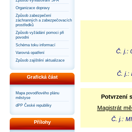
Způsob vyhlašování SPA
Organizace dopravy
Způsob zabezpečení
záchranných a zabezpečovacích
prostředků
Způsob vyžádání pomoci při
povodni
Schéma toku informací
Č. j.
Varovná opatření
Způsob zajištění aktualizace
Č. j.
Grafická část
Mapa povodňového plánu
Potvrzení 
městyse
dPP České republiky
Magistrát mě
Č. j.: 
Přílohy