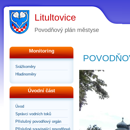
Litultovice
Povodňový plán městyse
Monitoring
POVODŇOV
Srážkoměry
Hladinoměry
Úvodní část
Úvod
Správci vodních toků
Příslušný povodňový orgán
Příslušné související povodňové