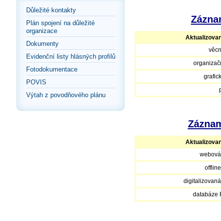
Důležité kontakty
Záznam
Plán spojení na důležité
organizace
Aktualizova
Dokumenty
věcn
Evidenční listy hlásných profilů
organizačn
Fotodokumentace
grafic
POVIS
Výtah z povodňového plánu
Záznam
Aktualizova
webová
offlin
digitalizovan
databáze