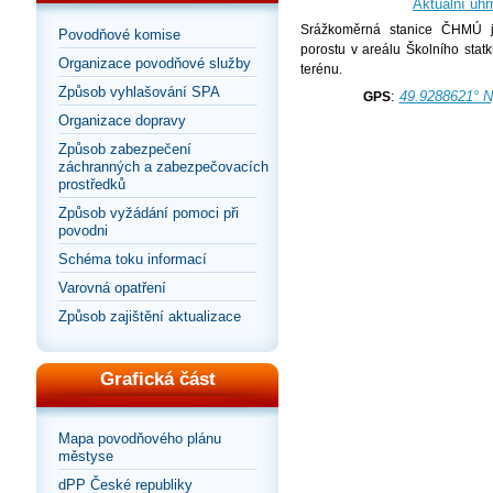
Aktuální úhr
Srážkoměrná stanice ČHMÚ j
Povodňové komise
porostu v areálu Školního stat
Organizace povodňové služby
terénu.
Způsob vyhlašování SPA
:
49.9288621° N
GPS
Organizace dopravy
Způsob zabezpečení
záchranných a zabezpečovacích
prostředků
Způsob vyžádání pomoci při
povodni
Schéma toku informací
Varovná opatření
Způsob zajištění aktualizace
Grafická část
Mapa povodňového plánu
městyse
dPP České republiky