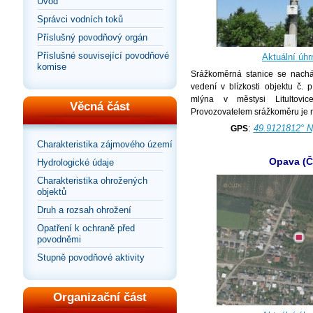
Úvod
Správci vodních toků
Příslušný povodňový orgán
Příslušné související povodňové
Aktuální úhr
komise
Srážkoměrná stanice se nacház
vedení v blízkosti objektu č. 
mlýna v městysi Litultovice
Věcná část
Provozovatelem srážkoměru je mě
:
49.9121812° N
GPS
Charakteristika zájmového území
Opava (
Hydrologické údaje
Charakteristika ohrožených
objektů
Druh a rozsah ohrožení
Opatření k ochraně před
povodněmi
Stupně povodňové aktivity
Organizační část