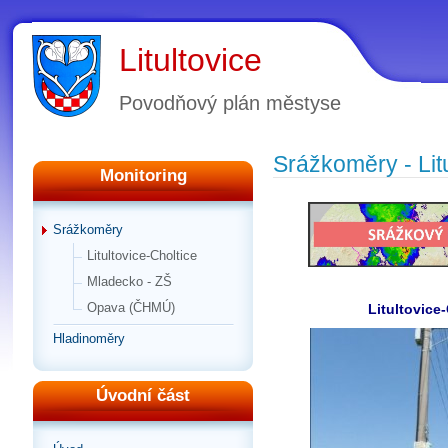
Litultovice
Povodňový plán městyse
Srážkoměry - Lit
Monitoring
Srážkoměry
Litultovice-Choltice
Mladecko - ZŠ
Opava (ČHMÚ)
Litultovice
Hladinoměry
Úvodní část