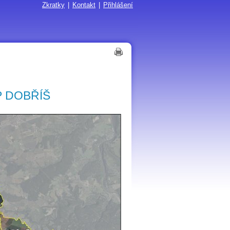
Zkratky
|
Kontakt
|
Přihlášení
 DOBŘÍŠ