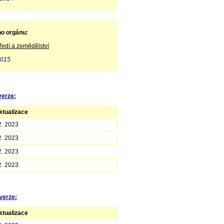
ho orgánu:
ředí a zemědělství
2015
verze:
tualizace
2. 2023
2. 2023
2. 2023
2. 2023
verze:
tualizace