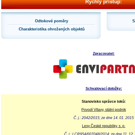
Rychlý přístup:
Odtokové poměry
S
Charakteristika ohrožených objektů
Zpracovatel:
Schvalovací doložky:
Stanovisko správce toků:
Povodí Vltavy, státní podnik
Č. j.: 2042/2015; ze dne 14. 01. 2015
Lesy České republiky, s. p.
Č. j.: LCR954/007048/2014; ze dne 11. 12.