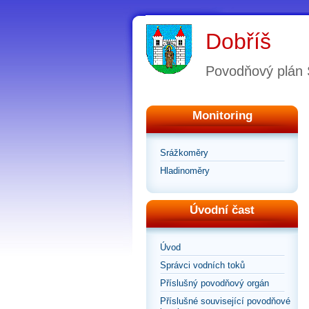
Dobříš
Povodňový plán
Monitoring
Srážkoměry
Hladinoměry
Úvodní čast
Úvod
Správci vodních toků
Příslušný povodňový orgán
Příslušné související povodňové