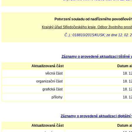
Potvrzení souladu od nadřízeného povodňové
Krajský úřad Středočeského kraje, Odbor životního prost
Č. j.: 018810/2015/KUSK; ze dne 12. 02. 
Záznamy o provedené aktualizaci tištěné 
Aktualizovaná část
Datum ak
věcná část
18. 1
organizační část
18. 1
grafická část
18. 1
přílohy
18. 1
Záznamy o provedené aktualizaci digitální 
Aktualizovaná část
Datum ak