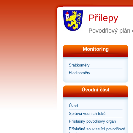
Přílepy
Povodňový plán 
Monitoring
Srážkoměry
Hladinoměry
Úvodní část
Úvod
Správci vodních toků
Příslušný povodňový orgán
Příslušné související povodňové