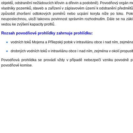
objektů, odstranění nežádoucích křovin a dřevin a podobně). Povodňový orgán m
vlastníky pozemků, staveb a zařízení v záplavovém území k odstranění předmětů,
způsobit zhoršení odtokových poměrů nebo ucpání koryta níže po toku. Pokud
neuposlechnou, uloží takovou povinnost správním rozhodnutím. Dále se na základě
vedou ke zvýšení kapacity profilů.
Rozsah povodňové prohlídky zahrnuje prohlídku:
vodních toků Mojena a Přílepský potok v intravilánu obce i nad ním, zejména
drobných vodních toků v intravilánu obce i nad ním, zejména v okolí propus
Povodňová prohlídka se provádí vždy v případě nebezpečí vzniku povodně p
povodňové komise.