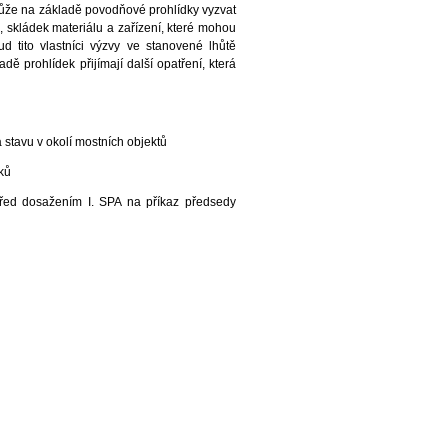
ůže na základě povodňové prohlídky vyzvat
 skládek materiálu a zařízení, které mohou
 tito vlastníci výzvy ve stanovené lhůtě
 prohlídek přijímají další opatření, která
 stavu v okolí mostních objektů
tků
řed dosažením I. SPA na příkaz předsedy