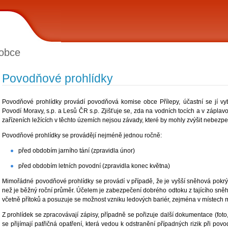
obce
Povodňové prohlídky
Povodňové prohlídky provádí povodňová komise obce Přílepy, účastní se jí vy
Povodí Moravy, s.p. a Lesů ČR s.p. Zjišťuje se, zda na vodních tocích a v zápla
zařízeních ležících v těchto územích nejsou závady, které by mohly zvýšit nebezpe
Povodňové prohlídky se provádějí nejméně jednou ročně:
před obdobím jarního tání (zpravidla únor)
před obdobím letních povodní (zpravidla konec května)
Mimořádné povodňové prohlídky se provádí v případě, že je vyšší sněhová pokrývka
než je běžný roční průměr. Účelem je zabezpečení dobrého odtoku z tajícího sněh
včetně přítoků a posuzuje se možnost vzniku ledových bariér, zejména v místech 
Z prohlídek se zpracovávají zápisy, případně se pořizuje další dokumentace (fot
se přijímají patřičná opatření, která vedou k odstranění případných rizik při pov