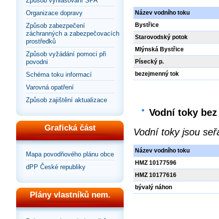
Způsob vyhlašování SPA
Organizace dopravy
Název vodního toku
Bystřice
Způsob zabezpečení
záchranných a zabezpečovacích
Starovodský potok
prostředků
Mlýnská Bystřice
Způsob vyžádání pomoci při
povodni
Písecký p.
bezejmenný tok
Schéma toku informací
Varovná opatření
Způsob zajištění aktualizace
Vodní
toky
bez 
Grafická část
Vodní toky jsou seř
Název vodního toku
Mapa povodňového plánu obce
HMZ 10177596
dPP České republiky
HMZ 10177616
bývalý náhon
Plány vlastníků nem.