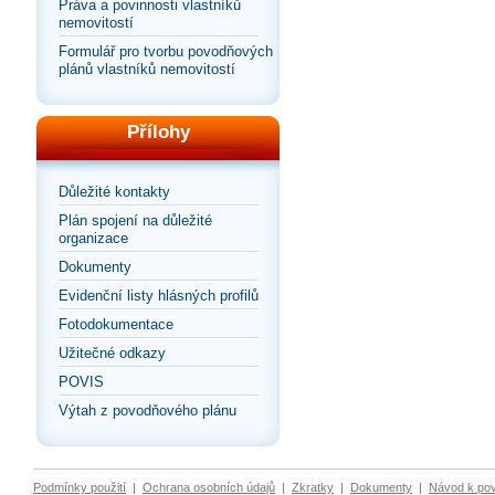
Práva a povinnosti vlastníků
nemovitostí
Formulář pro tvorbu povodňových
plánů vlastníků nemovitostí
Přílohy
Důležité kontakty
Plán spojení na důležité
organizace
Dokumenty
Evidenční listy hlásných profilů
Fotodokumentace
Užitečné odkazy
POVIS
Výtah z povodňového plánu
Podmínky použití
|
Ochrana osobních údajů
|
Zkratky
|
Dokumenty
|
Návod k po