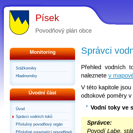
Písek
Povodňový plán obce
Správci vodn
Monitoring
Přehled vodních t
Srážkoměry
naleznete
v mapové
Hladinoměry
V této kapitole jsou
Úvodní část
odtokové poměry v
Vodní toky ve 
Úvod
Správci vodních toků
Správce:
Příslušný povodňový orgán
Povodí Labe, stá
Příslušné související povodňové