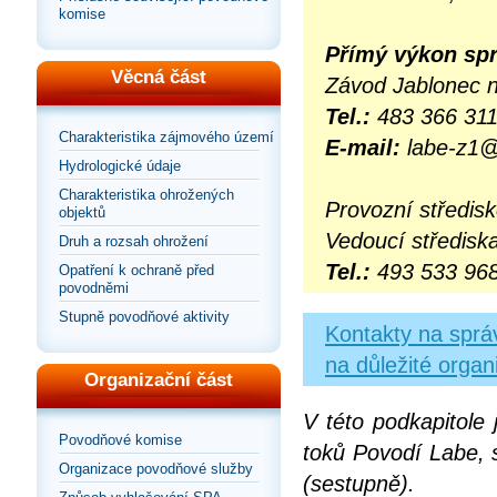
komise
Přímý výkon spr
Věcná část
Závod Jablonec n
Tel.:
483 366 31
Charakteristika zájmového území
E-mail:
labe-z1@
Hydrologické údaje
Charakteristika ohrožených
Provozní středisk
objektů
Vedoucí středisk
Druh a rozsah ohrožení
Tel.:
493 533 96
Opatření k ochraně před
povodněmi
Stupně povodňové aktivity
Kontakty na správ
na důležité organ
Organizační část
V této podkapitole
Povodňové komise
toků Povodí Labe, s
Organizace povodňové služby
(sestupně).