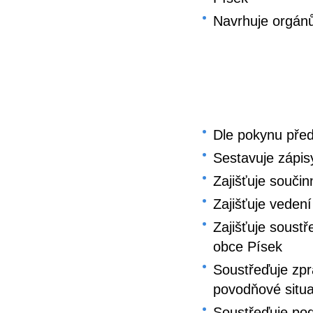
Navrhuje orgánů
Dle pokynu před
Sestavuje zápis
Zajišťuje souči
Zajišťuje veden
Zajišťuje soust
obce Písek
Soustřeďuje zpr
povodňové situa
Soustřeďuje pod