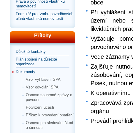
Práva a povinnosti vlastníků
obce
nemovitostí
Při vyhlášení
Formulář pro tvorbu povodňových
plánů vlastníků nemovitostí
území nebo s
likvidačních pr
Přílohy
Vyžaduje pom
povodňového o
Důležité kontakty
Vede záznamy v
Plán spojení na důležité
organizace
Zajišťuje nutno
Dokumenty
zásobování, do
Vzor vyhlášení SPA
Písek, nutnou e
Vzor odvolání SPA
K operativnímu 
Osnova souhrnné zprávy o
povodni
Zpracovává zpr
Potvrzení účasti
orgánu
Příkaz k provedení opatření
Provádí prohlíd
Osnova pro sledování škod
a činností