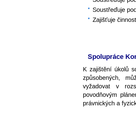
Soustřeďuje pod
Zajišťuje činnos
Spolupráce Kom
K zajištění úkolů 
způsobených, mů
vyžadovat v roz
povodňovým plánem
právnických a fyzic