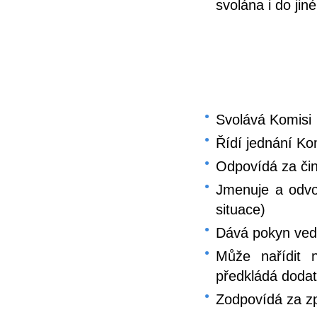
svolána i do jin
Svolává Komisi
Řídí jednání Ko
Odpovídá za či
Jmenuje a odvo
situace)
Dává pokyn ved
Může nařídit n
předkládá dodat
Zodpovídá za z