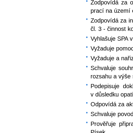
Zodpovídá za o
prací na území
Zodpovídá za i
čl. 3 - činnost 
Vyhlašuje SPA v
Vyžaduje pomoc
Vyžaduje a naři
Schvaluje souh
rozsahu a výše 
Podepisuje dok
v důsledku opat
Odpovídá za ak
Schvaluje povo
Prověřuje přip
Písek