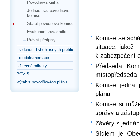
Povodňová kniha
Jednací řád povodňové
komise
Statut povodňové komise
Evakuační zavazadlo
Komise se schá
Právní předpisy
situace, jakož 
Evidenční listy hlásných profilů
k zabezpečení o
Fotodokumentace
Předseda Komi
Užitečné odkazy
místopředseda
POVIS
Výtah z povodňového plánu
Komise jedná p
plánu
Komise si může 
správy a zástup
Závěry z jednán
Sídlem je Obe