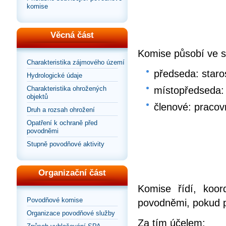
komise
Věcná část
Komise působí ve s
Charakteristika zájmového území
předseda: staro
Hydrologické údaje
Charakteristika ohrožených
místopředseda:
objektů
členové: pracov
Druh a rozsah ohrožení
Opatření k ochraně před
povodněmi
Stupně povodňové aktivity
Organizační část
Komise řídí, koor
Povodňové komise
povodněmi, pokud 
Organizace povodňové služby
Za tím účelem: