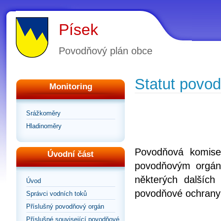
Písek
Povodňový plán obce
Statut povo
Monitoring
Srážkoměry
Hladinoměry
Povodňová komise
Úvodní část
povodňovým orgán
některých dalších
Úvod
povodňové ochrany
Správci vodních toků
Příslušný povodňový orgán
Příslušné související povodňové