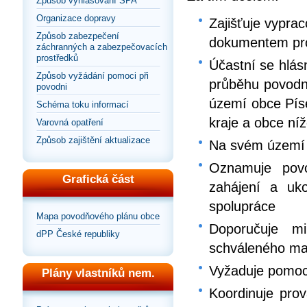
Způsob vyhlašování SPA
Organizace dopravy
Zajišťuje vypra
Způsob zabezpečení
dokumentem pro 
záchranných a zabezpečovacích
prostředků
Účastní se hlás
Způsob vyžádání pomoci při
průběhu povodn
povodni
území obce Pís
Schéma toku informací
kraje a obce níž
Varovná opatření
Způsob zajištění aktualizace
Na svém území v
Oznamuje pov
Grafická část
zahájení a uk
spolupráce
Mapa povodňového plánu obce
Doporučuje m
dPP České republiky
schváleného ma
Vyžaduje pomoc 
Plány vlastníků nem.
Koordinuje pro