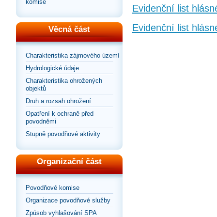
komise
Evidenční list hlás
Evidenční list hlás
Věcná část
Charakteristika zájmového území
Hydrologické údaje
Charakteristika ohrožených
objektů
Druh a rozsah ohrožení
Opatření k ochraně před
povodněmi
Stupně povodňové aktivity
Organizační část
Povodňové komise
Organizace povodňové služby
Způsob vyhlašování SPA