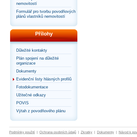
nemovitostí
Formulář pro tvorbu povodňových
plánů vlastníků nemovitostí
Přílohy
Důležité kontakty
Plán spojení na důležité
organizace
Dokumenty
Evidenční listy hlásných profilů
Fotodokumentace
Užitečné odkazy
POVIS
Výtah z povodňového plánu
Podmínky použití
|
Ochrana osobních údajů
|
Zkratky
|
Dokumenty
|
Návod k po