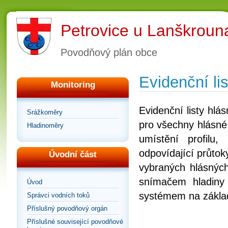
Petrovice u Lanškroun
Povodňový plán obce
Evidenční lis
Monitoring
Evidenční listy hl
Srážkoměry
pro všechny hlásné 
Hladinoměry
umístění profilu
odpovídající průtoky
Úvodní část
vybraných hlásných
snímačem hladiny
Úvod
systémem na zákla
Správci vodních toků
Příslušný povodňový orgán
Příslušné související povodňové