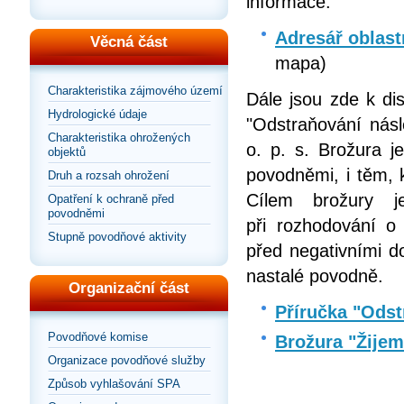
informace:
Adresář oblast
Věcná část
mapa)
Charakteristika zájmového území
Dále jsou zde k di
Hydrologické údaje
"Odstraňování násl
Charakteristika ohrožených
o. p. s. Brožura j
objektů
povodněmi, i těm, 
Druh a rozsah ohrožení
Cílem brožury 
Opatření k ochraně před
povodněmi
při rozhodování o
Stupně povodňové aktivity
před negativními d
nastalé povodně.
Organizační část
Příručka "Odst
Povodňové komise
Brožura "Žije
Organizace povodňové služby
Způsob vyhlašování SPA