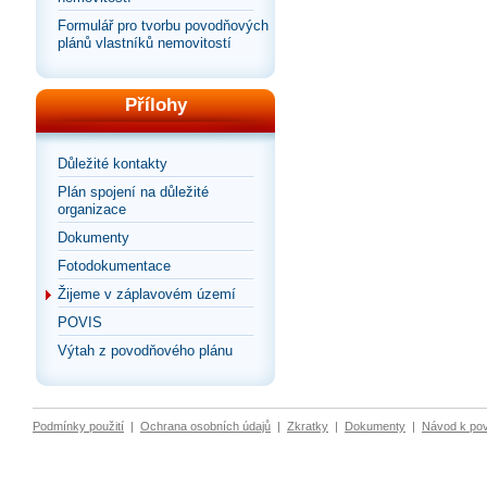
Formulář pro tvorbu povodňových
plánů vlastníků nemovitostí
Přílohy
Důležité kontakty
Plán spojení na důležité
organizace
Dokumenty
Fotodokumentace
Žijeme v záplavovém území
POVIS
Výtah z povodňového plánu
Podmínky použití
|
Ochrana osobních údajů
|
Zkratky
|
Dokumenty
|
Návod k po