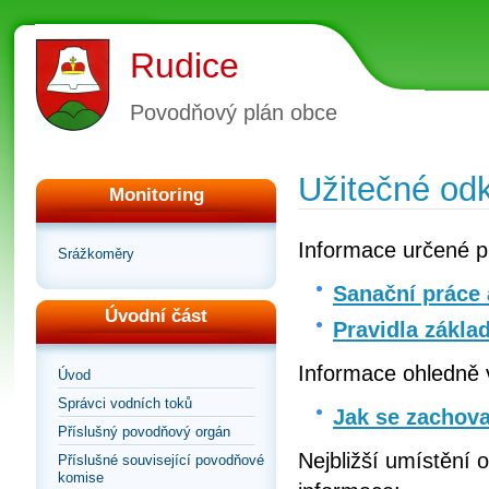
Rudice
Povodňový plán obce
Užitečné od
Monitoring
Informace určené p
Srážkoměry
Sanační práce 
Úvodní část
Pravidla zákla
Informace ohledně 
Úvod
Správci vodních toků
Jak se zachova
Příslušný povodňový orgán
Nejbližší umístění 
Příslušné související povodňové
komise