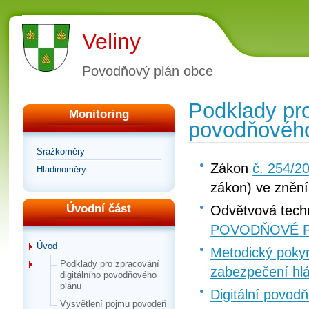
Veliny
Povodňový plán obce
Podklady pro
Monitoring
povodňového
Srážkoměry
Zákon
č. 254/2
Hladinoměry
zákon) ve znění
Úvodní část
Odvětvová tech
POVODŇOVÉ 
Úvod
Metodický pokyn
Podklady pro zpracování
zabezpečení hlá
digitálního povodňového
plánu
Digitální povod
Vysvětlení pojmu povodeň