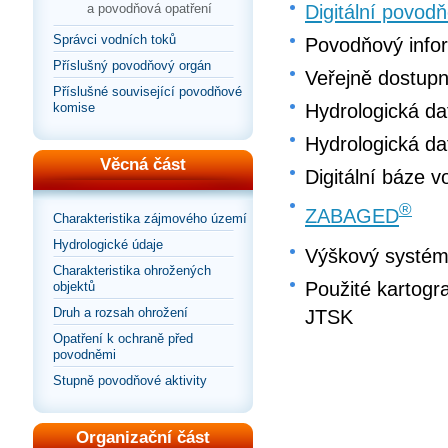
a povodňová opatření
Digitální povod
Správci vodních toků
Povodňový info
Příslušný povodňový orgán
Veřejně dostupn
Příslušné související povodňové
komise
Hydrologická d
Hydrologická d
Věcná část
Digitální báze 
®
ZABAGED
Charakteristika zájmového území
Hydrologické údaje
Výškový systém:
Charakteristika ohrožených
Použité kartogr
objektů
Druh a rozsah ohrožení
JTSK
Opatření k ochraně před
povodněmi
Stupně povodňové aktivity
Organizační část