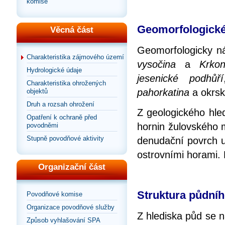
komise
Geomorfologické 
Věcná část
Geomorfologicky n
Charakteristika zájmového území
vysočina
a
Krkon
Hydrologické údaje
jesenické podhůří
Charakteristika ohrožených
pahorkatina
a okrs
objektů
Druh a rozsah ohrožení
Z geologického hled
Opatření k ochraně před
hornin žulovského m
povodněmi
Stupně povodňové aktivity
denudační povrch u
ostrovními horami. 
Organizační část
Struktura půdní
Povodňové komise
Organizace povodňové služby
Z hlediska půd se 
Způsob vyhlašování SPA