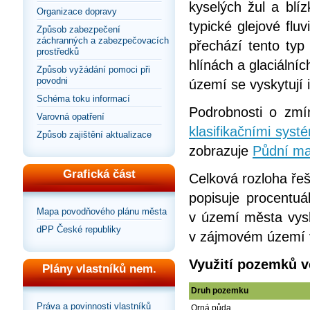
kyselých žul a blí
Organizace dopravy
typické glejové fl
Způsob zabezpečení
záchranných a zabezpečovacích
přechází tento typ
prostředků
hlínách a glaciální
Způsob vyžádání pomoci při
povodni
území se vyskytují 
Schéma toku informací
Podrobnosti o zm
Varovná opatření
klasifikačními sys
Způsob zajištění aktualizace
zobrazuje
Půdní ma
Grafická část
Celková rozloha ře
popisuje procentuá
Mapa povodňového plánu města
v území města vysky
dPP České republiky
v zájmovém území v
Využití pozemků v
Plány vlastníků nem.
Druh pozemku
Práva a povinnosti vlastníků
Orná půda