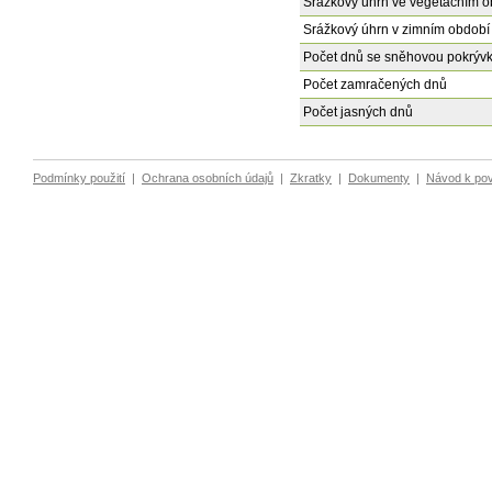
Srážkový úhrn ve vegetačním o
Srážkový úhrn v zimním období
Počet dnů se sněhovou pokrýv
Počet zamračených dnů
Počet jasných dnů
Podmínky použití
|
Ochrana osobních údajů
|
Zkratky
|
Dokumenty
|
Návod k po