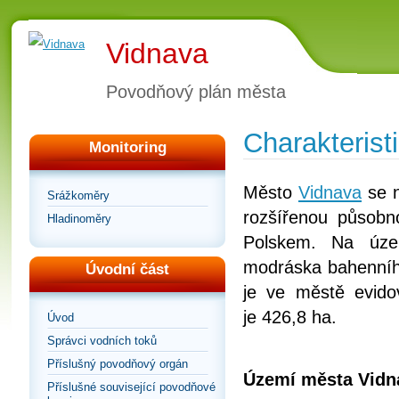
Vidnava
Povodňový plán města
Charakteris
Monitoring
Město
Vidnava
se 
Srážkoměry
rozšířenou působn
Hladinoměry
Polskem. Na úze
modráska bahenního
Úvodní část
je ve městě evid
je 426,8 ha.
Úvod
Správci vodních toků
Příslušný povodňový orgán
Území města Vidn
Příslušné související povodňové