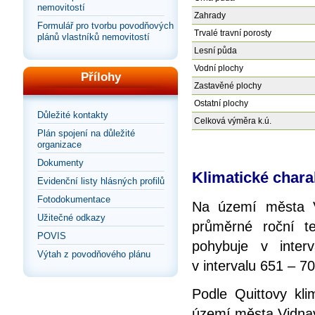
nemovitostí
Zahrady
Formulář pro tvorbu povodňových
Trvalé travní porosty
plánů vlastníků nemovitostí
Lesní půda
Vodní plochy
Přílohy
Zastavěné plochy
Ostatní plochy
Důležité kontakty
Celková výměra k.ú.
Plán spojení na důležité
organizace
Dokumenty
Klimatické chara
Evidenční listy hlásných profilů
Fotodokumentace
Na území města V
Užitečné odkazy
průměrné roční t
POVIS
pohybuje v inte
Výtah z povodňového plánu
v intervalu 651 – 
Podle Quittovy kli
území města Vidnav