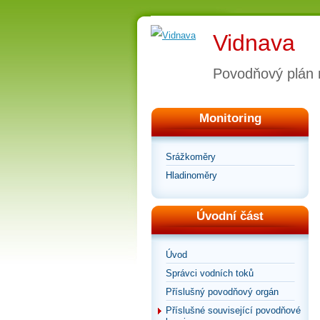
Vidnava
Povodňový plán
Monitoring
Srážkoměry
Hladinoměry
Úvodní část
Úvod
Správci vodních toků
Příslušný povodňový orgán
Příslušné související povodňové