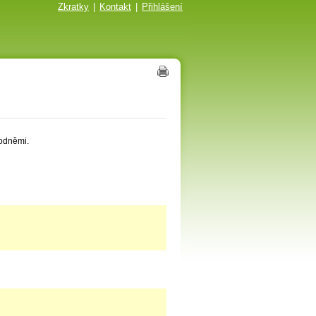
Zkratky
|
Kontakt
|
Přihlášení
vodněmi.