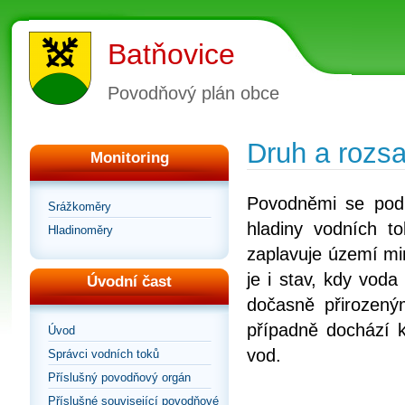
Batňovice
Povodňový plán obce
Druh a rozs
Monitoring
Povodněmi se pod
Srážkoměry
hladiny vodních t
Hladinoměry
zaplavuje území mi
je i stav, kdy vod
Úvodní čast
dočasně přirozený
případně dochází 
Úvod
vod.
Správci vodních toků
Příslušný povodňový orgán
Příslušné související povodňové