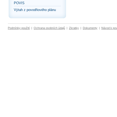
POVIS
Výtah z povodňového plánu
Podmínky použití
|
Ochrana osobních údajů
|
Zkratky
|
Dokumenty
|
Návod k po