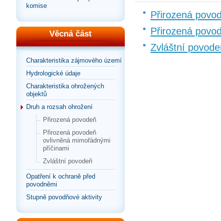
komise
Přirozená povo
Přirozená povo
Věcná část
Zvláštní povode
Charakteristika zájmového území
Hydrologické údaje
Charakteristika ohrožených
objektů
Druh a rozsah ohrožení
Přirozená povodeň
Přirozená povodeň
ovlivněná mimořádnými
příčinami
Zvláštní povodeň
Opatření k ochraně před
povodněmi
Stupně povodňové aktivity