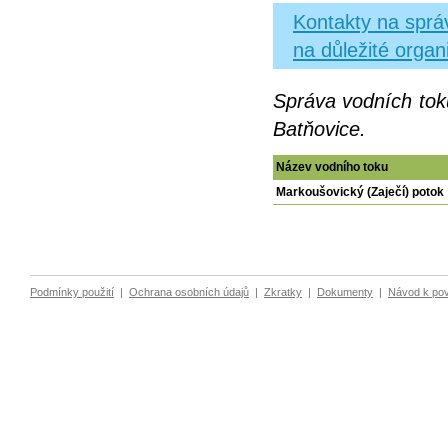
Kontakty na správ
na důležité organ
Správa vodních tok
Batňovice.
Název vodního toku
Markoušovický (Zaječí) potok
Podmínky použití
|
Ochrana osobních údajů
|
Zkratky
|
Dokumenty
|
Návod k po