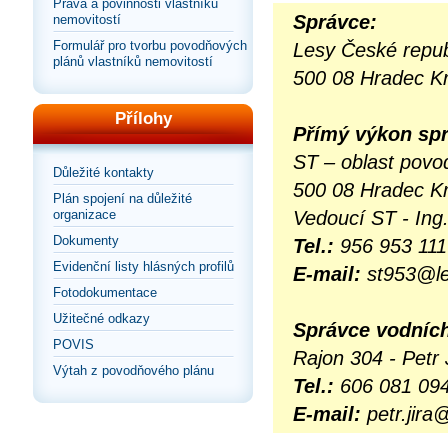
Práva a povinnosti vlastníků
Správce:
nemovitostí
Formulář pro tvorbu povodňových
Lesy České repub
plánů vlastníků nemovitostí
500 08 Hradec K
Přílohy
Přímý výkon spr
ST – oblast povo
Důležité kontakty
500 08 Hradec K
Plán spojení na důležité
organizace
Vedoucí ST - Ing
Dokumenty
Tel.:
956 953 111
Evidenční listy hlásných profilů
E-mail:
st953@le
Fotodokumentace
Užitečné odkazy
Správce vodních
POVIS
Rajon 304 - Petr 
Výtah z povodňového plánu
Tel.:
606 081 09
E-mail:
petr.jira