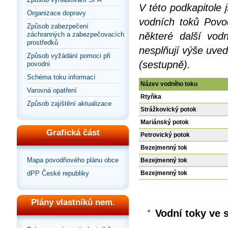
V této podkapitole
Organizace dopravy
vodních toků Povod
Způsob zabezpečení
záchranných a zabezpečovacích
některé další vod
prostředků
nesplňují výše uved
Způsob vyžádání pomoci při
(sestupně).
povodni
Schéma toku informací
Název vodního toku
Varovná opatření
Rtyňka
Způsob zajištění aktualizace
Strážkovický potok
Mariánský potok
Grafická část
Petrovický potok
Bezejmenný tok
Mapa povodňového plánu obce
Bezejmenný tok
dPP České republiky
Bezejmenný tok
Plány vlastníků nem.
Vodní toky ve 