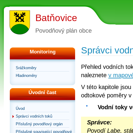
Batňovice
Povodňový plán obce
Správci vodn
Monitoring
Přehled vodních tok
Srážkoměry
naleznete
v mapové 
Hladinoměry
V této kapitole jsou
Úvodní čast
odtokové poměry v
Vodní toky v
Úvod
Správci vodních toků
Správce:
Příslušný povodňový orgán
Povodí Labe, stá
Příslušné související povodňové