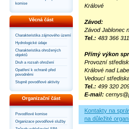
komise
Králové
Věcná část
Závod:
Závod Jablonec n
Charakteristika zájmového území
Tel.:
483 366 31
Hydrologické údaje
Charakteristika ohrožených
Přímý výkon spr
objektů
Provozní středis
Druh a rozsah ohrožení
Králové nad Lab
Opatření k ochraně před
povodněmi
Vedoucí středisk
Stupně povodňové aktivity
Tel.:
499 320 20
E-mail:
cernys@p
Organizační část
Kontakty na sprá
Povodňové komise
na důležité organ
Organizace povodňové služby
Způsob vyhlašování SPA