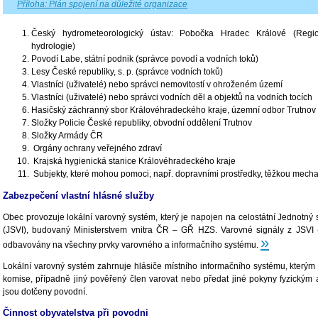
Příloha: Plán spojení na důležité organizace
Český hydrometeorologický ústav: Pobočka Hradec Králové (Region
hydrologie)
Povodí Labe, státní podnik (správce povodí a vodních toků)
Lesy České republiky, s. p. (správce vodních toků)
Vlastníci (uživatelé) nebo správci nemovitostí v ohroženém území
Vlastníci (uživatelé) nebo správci vodních děl a objektů na vodních tocích
Hasičský záchranný sbor Královéhradeckého kraje, územní odbor Trutnov
Složky Policie České republiky, obvodní oddělení Trutnov
Složky Armády ČR
Orgány ochrany veřejného zdraví
Krajská hygienická stanice Královéhradeckého kraje
Subjekty, které mohou pomoci, např. dopravními prostředky, těžkou mechan
Zabezpečení vlastní hlásné služby
Obec provozuje lokální varovný systém, který je napojen na celostátní Jednotný 
(JSVI), budovaný Ministerstvem vnitra ČR – GŘ HZS. Varovné signály z JSVI
»
odbavovány na všechny prvky varovného a informačního systému.
Lokální varovný systém zahrnuje hlásiče místního informačního systému, kterým
komise, případně jiný pověřený člen varovat nebo předat jiné pokyny fyzickým
jsou dotčeny povodní.
Činnost obyvatelstva při povodni