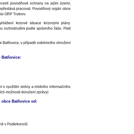
vzetí povodňové ochrany na jejím území,
nepřestává pracovat. Povodňový orgán obce
si ORP Trutnov.
lášení krizové situace krizovými plány.
ou rozhodnutími podle správního řádu. Platí
 Batňovice, v případě extrémního ohrožení
 Batňovice:
 s využitím sirény a místního informačního
ích možností doručení zprávy)
 obce Batňovice od:
ně v Podkrkonoší