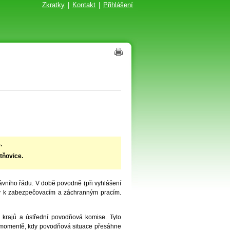
Zkratky
|
Kontakt
|
Přihlášení
.
tňovice.
ního řádu. V době povodně (při vyhlášení
azy k zabezpečovacím a záchranným pracím.
 krajů a ústřední povodňová komise. Tyto
 momentě, kdy povodňová situace přesáhne