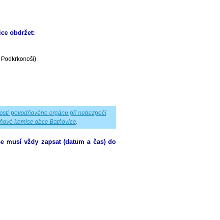
ce obdržet:
v Podkrkonoší)
osti povodňového orgánu při nebezpečí
ňové komise obce Batňovice
.
e musí vždy zapsat (datum a čas) do