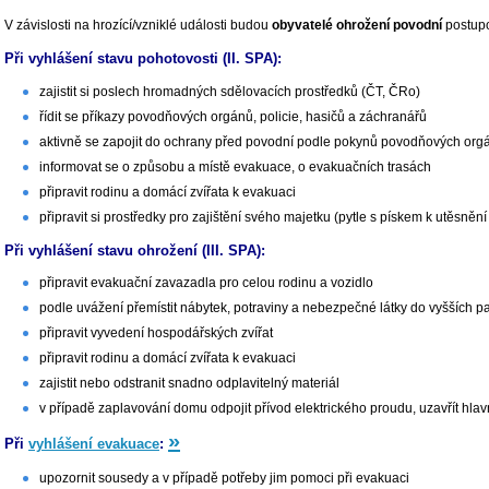
V závislosti na hrozící/vzniklé události budou
obyvatelé ohrožení povodní
postupo
Při vyhlášení stavu pohotovosti (II. SPA):
zajistit si poslech hromadných sdělovacích prostředků (ČT, ČRo)
řídit se příkazy povodňových orgánů, policie, hasičů a záchranářů
aktivně se zapojit do ochrany před povodní podle pokynů povodňových orgá
informovat se o způsobu a místě evakuace, o evakuačních trasách
připravit rodinu a domácí zvířata k evakuaci
připravit si prostředky pro zajištění svého majetku (pytle s pískem k utěsnění
Při vyhlášení stavu ohrožení (III. SPA):
připravit evakuační zavazadla pro celou rodinu a vozidlo
podle uvážení přemístit nábytek, potraviny a nebezpečné látky do vyšších pa
připravit vyvedení hospodářských zvířat
připravit rodinu a domácí zvířata k evakuaci
zajistit nebo odstranit snadno odplavitelný materiál
v případě zaplavování domu odpojit přívod elektrického proudu, uzavřít hlav
»
Při
vyhlášení evakuace
:
upozornit sousedy a v případě potřeby jim pomoci při evakuaci