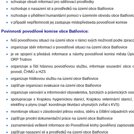
schvaluje obsah informací pro sdělovací prostředky
rozhoduje o nasazení sil a prostředků na území obce Batňovice
rozhoduje o přidělení humanitární pomoci v územním obvodu obce Batňovi
v případě nepřítomnosti jej zastupuje místopředseda povodňové komise
Povinnosti povodňové komise obce Batňovice:
řeší povodňovou situaci na území obce v rámci svých možností podle zpr
organizuje sběr informací o povodňové situaci na území obce Batňovice
je ve spojení a předává informace a návrhy povodňové komisi města Úpice
ORP Trutnov
organizuje a řídí hlásnou povodňovou službu, informuje sousední obce
povodí, ČHMÚ a HZS
organizuje hlídkovou službu na území obce Batňovice
zajišťuje organizaci evakuace na území obce Batňovice
organizuje varování a informování obyvatelstva, fyzických a právnických o
spolupracuje s Krajskou hygienickou stanicí, Krajskou veterinární stanicí, 
elektřiny a plynu (např. koordinuje likvidaci uhynulých zvířat s KVS)
monitoruje situaci v zásobování pitnou vodou, sběru a čištění odpadních vod
zajišťuje prvotní dokumentační práce na území obce Batňovice
zaznamenává veškeré informace do Povodňové knihy (pověřený zapisovate
zajišťuje nasazení sil a prostředků na území obce Batňovice