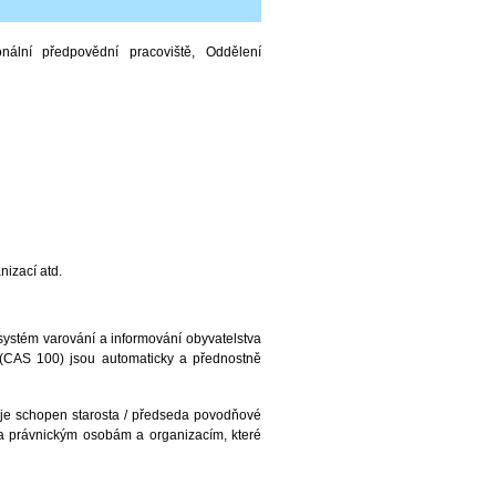
ální předpovědní pracoviště, Oddělení
izací atd.
systém varování a informování obyvatelstva
 (CAS 100) jsou automaticky a přednostně
 je schopen starosta / předseda povodňové
 a právnickým osobám a organizacím, které