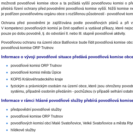
možnosti povodňové komise obce a ta požádá vyšší povodňovou komisi o pře
přebírá řízení ochrany před povodněmi povodňová komise vyšší. Nižší komise 
je podřízen povodňovému orgánu obce s rozšířenou působností - povodňové komi
Ochrana před povodněmi je zajišťována podle povodňových plánů a při vyh
V kompetenci povodňových komisí je činit opatření a vydávat příkazy, které nejs
pouze po dobu povodně, tj. do odvolání II. nebo III. stupně povodňové aktivity.
Povodňovou ochranu na území obce Batňovice bude řídit povodňová komise obce
povodňová komise ORP Trutnov.
Informace o vývoji povodňové situace předává povodňová komise obce
povodňové komisi ORP Trutnov
povodňové komisi města Úpice
KOPIS Královéhradeckého kraje
fyzickým a právnickým osobám na území obce, které jsou ohroženy povodní
systému, případně osobním předáním - pochůzkou (v případě selhání ostatn
Informace v rámci hlásné povodňové služby přebírá povodňová komise
předpovědní povodňové služby
povodňové komise ORP Trutnov
povodňových komisí obcí Malé Svatoňovice, Velké Svatoňovice a města Rty
hlídkové služby