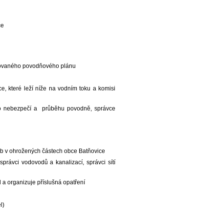
ce
acovaného povodňového plánu
, které leží níže na vodním toku a komisi
 o nebezpečí a průběhu povodně, správce
sob v ohrožených částech obce Batňovice
správci vodovodů a kanalizací, správci sítí
 a organizuje příslušná opatření
l)