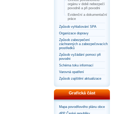
orgánu v době nebezpečí
povodně a při povodni
Evidenční a dokumentační
práce
Způsob vyhlašování SPA
Organizace dopravy
Způsob zabezpečení
záchranných a zabezpečovacích
prostředků
Způsob vyžádání pomoci při
povodni
Schéma toku informací
Varovná opatření
Způsob zajištění aktualizace
Grafická část
Mapa povodňového plánu obce
dPP České republiky