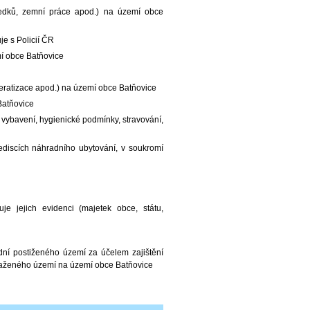
tředků, zemní práce apod.) na území obce
e s Policií ČR
mí obce Batňovice
 deratizace apod.) na území obce Batňovice
Batňovice
 vybavení, hygienické podmínky, stravování,
discích náhradního ubytování, v soukromí
e jejich evidenci (majetek obce, státu,
dní postiženého území za účelem zajištění
asaženého území na území obce Batňovice