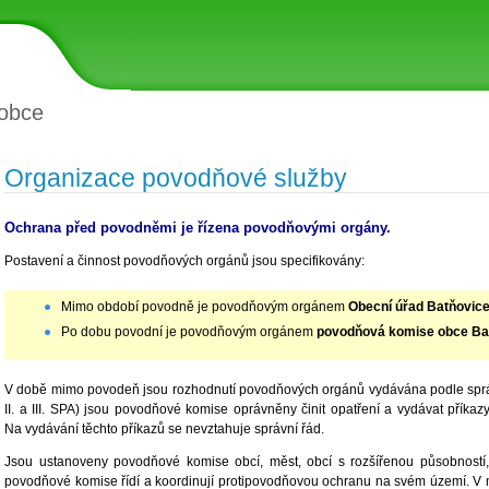
obce
Organizace povodňové služby
Ochrana před povodněmi je řízena povodňovými orgány.
Postavení a činnost povodňových orgánů jsou specifikovány:
Mimo období povodně je povodňovým orgánem
Obecní úřad Batňovice
Po dobu povodní je povodňovým orgánem
povodňová komise
obce Ba
V době mimo povodeň jsou rozhodnutí povodňových orgánů vydávána podle správ
II. a III. SPA) jsou povodňové komise oprávněny činit opatření a vydávat přík
Na vydávání těchto příkazů se nevztahuje správní řád.
Jsou ustanoveny povodňové komise obcí, měst, obcí s rozšířenou působností,
povodňové komise řídí a koordinují protipovodňovou ochranu na svém území. V