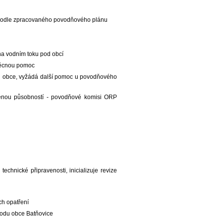
 podle zpracovaného povodňového plánu
na vodním toku pod obcí
 věcnou pomoc
ti obce, vyžádá další pomoc u povodňového
enou působností - povodňové komisi ORP
chnické připravenosti, inicializuje revize
ch opatření
vodu obce Batňovice