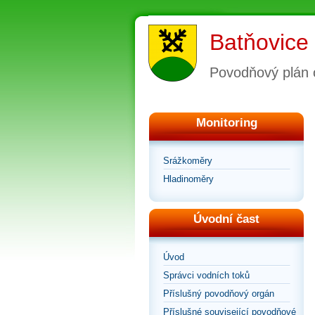
Batňovice
Povodňový plán 
Monitoring
Srážkoměry
Hladinoměry
Úvodní čast
Úvod
Správci vodních toků
Příslušný povodňový orgán
Příslušné související povodňové