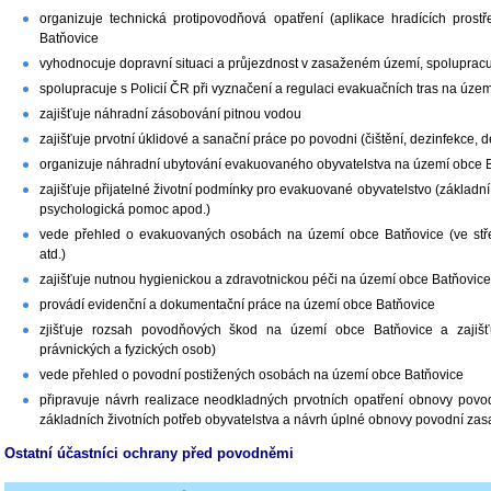
organizuje technická protipovodňová opatření (aplikace hradících pros
Batňovice
vyhodnocuje dopravní situaci a průjezdnost v zasaženém území, spolupracuj
spolupracuje s Policií ČR při vyznačení a regulaci evakuačních tras na úze
zajišťuje náhradní zásobování pitnou vodou
zajišťuje prvotní úklidové a sanační práce po povodni (čištění, dezinfekce,
organizuje náhradní ubytování evakuovaného obyvatelstva na území obce 
zajišťuje přijatelné životní podmínky pro evakuované obyvatelstvo (základní
psychologická pomoc apod.)
vede přehled o evakuovaných osobách na území obce Batňovice (ve stře
atd.)
zajišťuje nutnou hygienickou a zdravotnickou péči na území obce Batňovice
provádí evidenční a dokumentační práce na území obce Batňovice
zjišťuje rozsah povodňových škod na území obce Batňovice a zajišťuj
právnických a fyzických osob)
vede přehled o povodní postižených osobách na území obce Batňovice
připravuje návrh realizace neodkladných prvotních opatření obnovy povo
základních životních potřeb obyvatelstva a návrh úplné obnovy povodní z
Ostatní účastníci ochrany před povodněmi