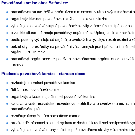
Povodňová komise obce Batňovice:
povodňovou situaci řeší ve svém územním obvodu v rámci svých možností
organizuje hlásnou povodňovou službu a hlídkovou službu
vyhlašuje a odvolává stupně povodňové aktivity v rámci územní působnosti
o vzniklé situaci informuje povodňový orgán města Úpice, které se nachází 
podle potřeby vyžaduje od orgánů, právnických a fyzických osob osobní a
pokud síly a prostředky na provádění záchranných prací přesahují možnos
orgánu ORP Trutnov
povodňový orgán obce je podřízen povodňovému orgánu obce s rozšíř
Trutnov
Předseda povodňové komise - starosta obce:
rozhoduje o svolání povodňové komise
řídí činnost povodňové komise
organizuje a koordinuje činnosti povodňové komise
svolává a vede pravidelné povodňové prohlídky a prověrky organizační a te
povodňového plánu
rozděluje úkoly členům povodňové komise
na základě informací o situaci vydává rozhodnutí k realizaci protipovodňový
vyhlašuje a odvolává druhý a třetí stupeň povodňové aktivity v územním ob