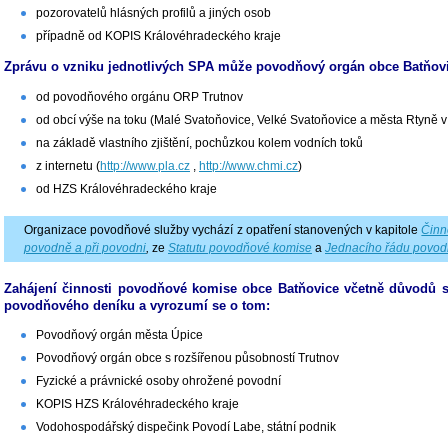
pozorovatelů hlásných profilů a jiných osob
případně od KOPIS Královéhradeckého kraje
Zprávu o vzniku jednotlivých SPA může povodňový orgán obce Batňovi
od povodňového orgánu ORP Trutnov
od obcí výše na toku (Malé Svatoňovice, Velké Svatoňovice a města Rtyně 
na základě vlastního zjištění, pochůzkou kolem vodních toků
z internetu (
http://www.pla.cz
,
http://www.chmi.cz
)
od HZS Královéhradeckého kraje
Organizace povodňové služby vychází z opatření stanovených v kapitole
Činn
povodně a při povodni
,
ze
Statutu povodňové komise
a
Jednacího řádu povod
Zahájení činnosti povodňové komise obce Batňovice včetně důvodů s
povodňového deníku a vyrozumí se o tom:
Povodňový orgán města Úpice
Povodňový orgán obce s rozšířenou působností Trutnov
Fyzické a právnické osoby ohrožené povodní
KOPIS HZS Královéhradeckého kraje
Vodohospodářský dispečink Povodí Labe, státní podnik