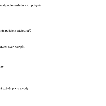
vat podle následujících pokynů:
nů, policie a záchranářů
 dveří, oken sklepů)
ter
ní uzávěr plynu a vody